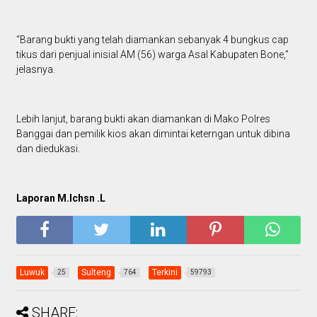
“Barang bukti yang telah diamankan sebanyak 4 bungkus cap
tikus dari penjual inisial AM (56) warga Asal Kabupaten Bone,”
jelasnya.
Lebih lanjut, barang bukti akan diamankan di Mako Polres
Banggai dan pemilik kios akan dimintai keterngan untuk dibina
dan diedukasi.
Laporan M.Ichsn .L
Luwuk
Sulteng
Terkini
25
764
59793
SHARE: