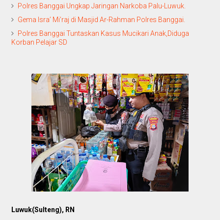
Polres Banggai Ungkap Jaringan Narkoba Palu-Luwuk.
Gema Isra’ Mi’raj di Masjid Ar-Rahman Polres Banggai.
Polres Banggai Tuntaskan Kasus Mucikari Anak,Diduga
Korban Pelajar SD
Luwuk(Sulteng), RN