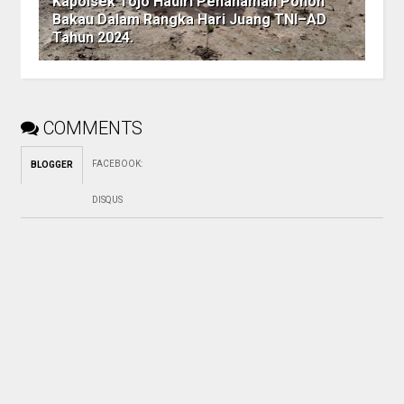
Kapolsek Tojo Hadiri Penanaman Pohon
Bakau Dalam Rangka Hari Juang TNI–AD
Tahun 2024.
COMMENTS
FACEBOOK
:
BLOGGER
DISQUS