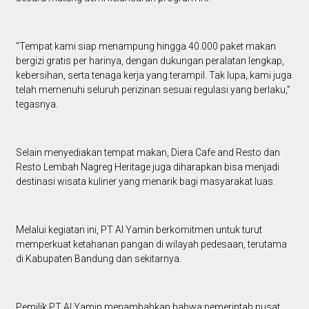
“Tempat kami siap menampung hingga 40.000 paket makan
bergizi gratis per harinya, dengan dukungan peralatan lengkap,
kebersihan, serta tenaga kerja yang terampil. Tak lupa, kami juga
telah memenuhi seluruh perizinan sesuai regulasi yang berlaku,”
tegasnya.
Selain menyediakan tempat makan, Diera Cafe and Resto dan
Resto Lembah Nagreg Heritage juga diharapkan bisa menjadi
destinasi wisata kuliner yang menarik bagi masyarakat luas.
Melalui kegiatan ini, PT Al Yamin berkomitmen untuk turut
memperkuat ketahanan pangan di wilayah pedesaan, terutama
di Kabupaten Bandung dan sekitarnya.
Pemilik PT Al Yamin menambahkan bahwa pemerintah pusat