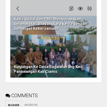
Kadis Sosial dan PMD Mengucapakan
Selamat Hari Bhayangkara ke-79 dengan
Semangat Kebersamaan
Kunjungan Ke Desa Sagalaherang Kec.
Panawangan Kab.Ciamis
COMMENTS
FACEBOOK
:
BLOGGER