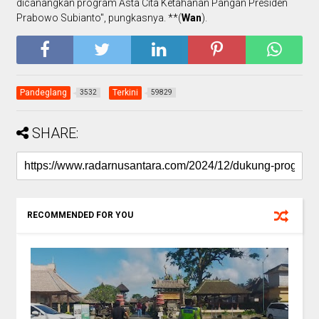
dicanangkan program Asta Cita Ketahanan Pangan Presiden
Prabowo Subianto", pungkasnya. **(
Wan
).
Pandeglang
Terkini
3532
59829
SHARE:
RECOMMENDED FOR YOU