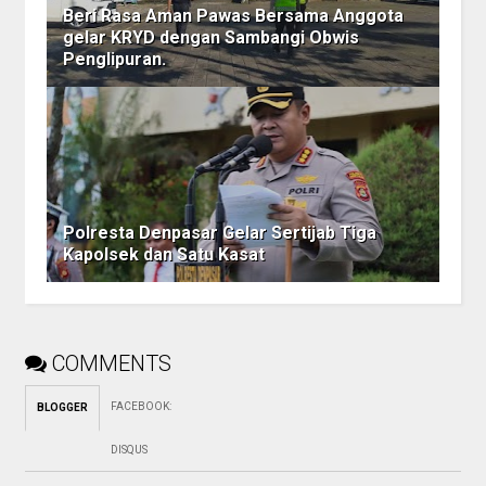
Beri Rasa Aman Pawas Bersama Anggota
gelar KRYD dengan Sambangi Obwis
Penglipuran.
Polresta Denpasar Gelar Sertijab Tiga
Kapolsek dan Satu Kasat
COMMENTS
FACEBOOK
:
BLOGGER
DISQUS