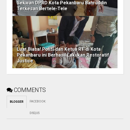
Sekwan DPRD Kota Pekanbaru Bahruddin
Terkesan Bertele-Tele
Luar Biasa! Polisi dan Ketua RT di Kota
Pekanbaru ini Berhasil Lakukan Restoratif
Justice
COMMENTS
FACEBOOK
:
BLOGGER
DISQUS