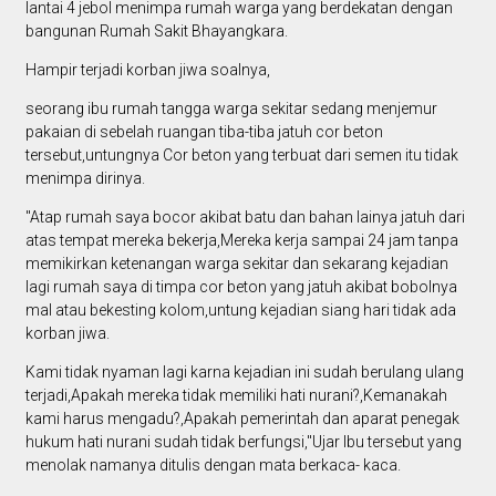
lantai 4 jebol menimpa rumah warga yang berdekatan dengan
bangunan Rumah Sakit Bhayangkara.
Hampir terjadi korban jiwa soalnya,
seorang ibu rumah tangga warga sekitar sedang menjemur
pakaian di sebelah ruangan tiba-tiba jatuh cor beton
tersebut,untungnya Cor beton yang terbuat dari semen itu tidak
menimpa dirinya.
"Atap rumah saya bocor akibat batu dan bahan lainya jatuh dari
atas tempat mereka bekerja,Mereka kerja sampai 24 jam tanpa
memikirkan ketenangan warga sekitar dan sekarang kejadian
lagi rumah saya di timpa cor beton yang jatuh akibat bobolnya
mal atau bekesting kolom,untung kejadian siang hari tidak ada
korban jiwa.
Kami tidak nyaman lagi karna kejadian ini sudah berulang ulang
terjadi,Apakah mereka tidak memiliki hati nurani?,Kemanakah
kami harus mengadu?,Apakah pemerintah dan aparat penegak
hukum hati nurani sudah tidak berfungsi,"Ujar Ibu tersebut yang
menolak namanya ditulis dengan mata berkaca- kaca.