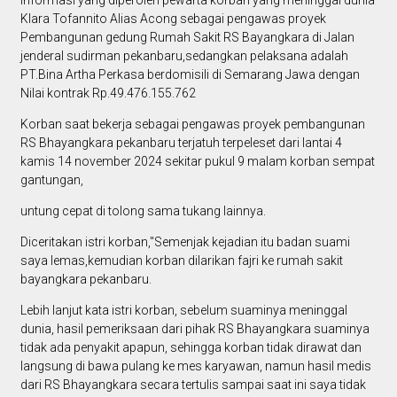
Klara Tofannito Alias Acong sebagai pengawas proyek
Pembangunan gedung Rumah Sakit RS Bayangkara di Jalan
jenderal sudirman pekanbaru,sedangkan pelaksana adalah
PT.Bina Artha Perkasa berdomisili di Semarang Jawa dengan
Nilai kontrak Rp.49.476.155.762
Korban saat bekerja sebagai pengawas proyek pembangunan
RS Bhayangkara pekanbaru terjatuh terpeleset dari lantai 4
kamis 14 november 2024 sekitar pukul 9 malam korban sempat
gantungan,
untung cepat di tolong sama tukang lainnya.
Diceritakan istri korban,"Semenjak kejadian itu badan suami
saya lemas,kemudian korban dilarikan fajri ke rumah sakit
bayangkara pekanbaru.
Lebih lanjut kata istri korban, sebelum suaminya meninggal
dunia, hasil pemeriksaan dari pihak RS Bhayangkara suaminya
tidak ada penyakit apapun, sehingga korban tidak dirawat dan
langsung di bawa pulang ke mes karyawan, namun hasil medis
dari RS Bhayangkara secara tertulis sampai saat ini saya tidak