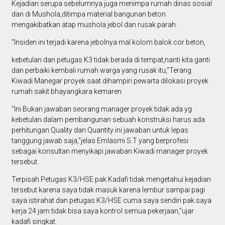
Kejadian serupa sebelumnya juga menimpa rumah dinas sosial
dan di Mushola,ditimpa material bangunan beton
mengakibatkan atap mushola jebol dan rusak parah.
"Insiden ini terjadi karena jebolnya mal kolom balok cor beton,
kebetulan dan petugas K3 tidak berada di tempat,nanti kita ganti
dan perbaiki kembali rumah warga yang rusak itu,"Terang
Kiwadi Manegar proyek saat dihampiri pewarta dilokasi proyek
rumah sakit bhayangkara kemaren.
"Ini Bukan jawaban seorang manager proyek tidak ada yg
kebetulan dalam pembangunan sebuah konstruksi harus ada
perhitungan Quality dan Quantity ini jawaban untuk lepas
tanggung jawab saja,"jelas Emlasmi S.T yang berprofesi
sebagai konsultan menyikapi jawaban Kiwadi manager proyek
tersebut.
Terpisah Petugas K3/HSE pak Kadafi tidak mengetahui kejadian
tersebut karena saya tidak masuk karena lembur sampai pagi
saya istirahat dan petugas K3/HSE cuma saya sendiri pak.saya
kerja 24 jam tidak bisa saya kontrol semua pekerjaan,"ujar
kadafi singkat.