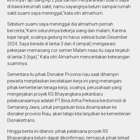
di bawa kerumah sakit, namu sayangnya belum sampai rumah
sakit suami saya meninggal,"kata istri almarhum.
Sebelum suami saya meninggal dia almarhum pernah
bercerita,"Kami seluruhnya bekerja siang dan malam, Karena
kejar target, soalnya gedung ini harus selesai bulan Desember
2024, Saya berada di lantai 3 dan 4 (empat) mengawasi
pekerjaan memasang cor semen Malam naas itu saya terjatuh
di lantai 3 (tiga)," Kata istri Almarhum menceritakan keterangan
suaminya.
Sementara itu pihak Disnaker Provinsi riau saat dihampiri
pewarta menjelaskan kecelakaan kerja ini yang menangani
pihak kementerian tenaga kerja, soalnya, perusahaan yang
mengerjakan proyek RS Bhayangkara pekanbaru
pelaksanaannya adalah PT.Bina Artha Perkasa berdomisili di
Semarang Jawa, untuk pengaduan bisa disampaikan ke
disnaker provinsi Riau, akan tetapi kita lanjutkan ke kementerian
Disnakertrans.
Hingga berita ini dilansir, pihak pelaksana proyek RS
Bhayangkara belum dapat dikonfirmasi, termasuk pihak terkait