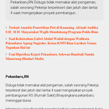
Pekanbaru,RN Diduga tidak memakai alat pengaman,
salah seorang Pekerja terpeleset dan jatuh dari lantai
4 saat mengerjakan proyek pembangun...
𝐓𝐞𝐫𝐤𝐚𝐢𝐭 𝐀𝐧𝐚𝐫𝐤𝐢𝐬 𝐏𝐞𝐧𝐞𝐫𝐭𝐢𝐛𝐚𝐧 𝐏𝐞𝐭𝐢 𝐝𝐢 𝐊𝐮𝐚𝐧𝐬𝐢𝐧𝐠, 𝐀𝐟𝐫𝐢𝐚𝐝𝐢 𝐀𝐧𝐝𝐢𝐤𝐚
𝐒.𝐇., 𝐌.𝐇: 𝐌𝐚𝐬𝐲𝐚𝐫𝐚𝐤𝐚𝐭 𝐖𝐚𝐣𝐢𝐛 𝐌𝐞𝐧𝐝𝐮𝐤𝐮𝐧𝐠 𝐏𝐫𝐨𝐠𝐫𝐚𝐦 𝐏𝐨𝐥𝐝𝐚 𝐑𝐢𝐚𝐮
𝐒𝐨𝐚𝐥 𝐊𝐞𝐤𝐢𝐬𝐫𝐮𝐡𝐚𝐧 𝐆𝐮𝐛𝐫𝐢 𝐀𝐛𝐝𝐮𝐥 𝐖𝐚𝐡𝐢𝐝 𝐝𝐞𝐧𝐠𝐚𝐧 𝐖𝐚𝐥𝐢𝐤𝐨𝐭𝐚
𝐏𝐞𝐤𝐚𝐧𝐛𝐚𝐫𝐮 𝐀𝐠𝐮𝐧𝐠 𝐍𝐮𝐠𝐫𝐨𝐡𝐨, 𝐊𝐞𝐭𝐮𝐚 𝐊𝐍𝐏𝐈 𝐑𝐢𝐚𝐮 𝐋𝐚𝐫𝐬𝐡𝐞𝐧 𝐘𝐮𝐧𝐮𝐬
𝐓𝐞𝐠𝐚𝐬𝐤𝐚𝐧 𝐇𝐚𝐥 𝐢𝐧𝐢
𝐔𝐬𝐚𝐢 𝐃𝐢𝐩𝐞𝐫𝐢𝐤𝐬𝐚 𝐊𝐞𝐣𝐚𝐫𝐢 𝐏𝐞𝐤𝐚𝐧𝐛𝐚𝐫𝐮, 𝐒𝐞𝐤𝐰𝐚𝐧 𝐇𝐚𝐦𝐛𝐚𝐥𝐢 𝐍𝐚𝐧𝐝𝐚
𝐌𝐚𝐧𝐮𝐫𝐮𝐧𝐠 𝐇𝐢𝐧𝐝𝐚𝐫𝐢 𝐌𝐞𝐝𝐢𝐚
Pekanbaru,RN
Diduga tidak memakai alat pengaman, salah seorang Pekerja
terpeleset dan jatuh dari lantai 4 saat mengerjakan proyek
pembangunan RS (Rumah Sakit) Bhayangkara pekanbaru
meninggal dunia.
Informasi yang diperoleh pewarta korban yang meninggal dunia