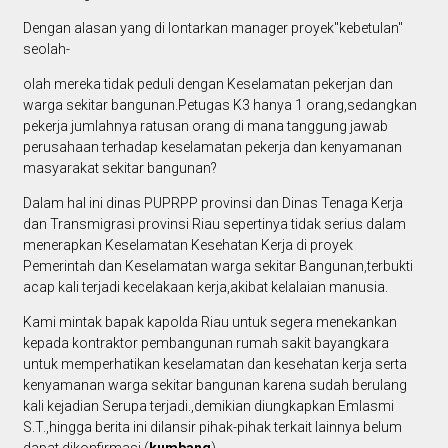
Dengan alasan yang di lontarkan manager proyek"kebetulan"
seolah-
olah mereka tidak peduli dengan Keselamatan pekerjan dan
warga sekitar bangunan.Petugas K3 hanya 1 orang,sedangkan
pekerja jumlahnya ratusan orang di mana tanggung jawab
perusahaan terhadap keselamatan pekerja dan kenyamanan
masyarakat sekitar bangunan?
Dalam hal ini dinas PUPRPP provinsi dan Dinas Tenaga Kerja
dan Transmigrasi provinsi Riau sepertinya tidak serius dalam
menerapkan Keselamatan Kesehatan Kerja di proyek
Pemerintah dan Keselamatan warga sekitar Bangunan,terbukti
acap kali terjadi kecelakaan kerja,akibat kelalaian manusia.
Kami mintak bapak kapolda Riau untuk segera menekankan
kepada kontraktor pembangunan rumah sakit bayangkara
untuk memperhatikan keselamatan dan kesehatan kerja serta
kenyamanan warga sekitar bangunan karena sudah berulang
kali kejadian Serupa terjadi.,demikian diungkapkan Emlasmi
S.T.,hingga berita ini dilansir pihak-pihak terkait lainnya belum
dapat dikonfirmasi.(
kumbang
)