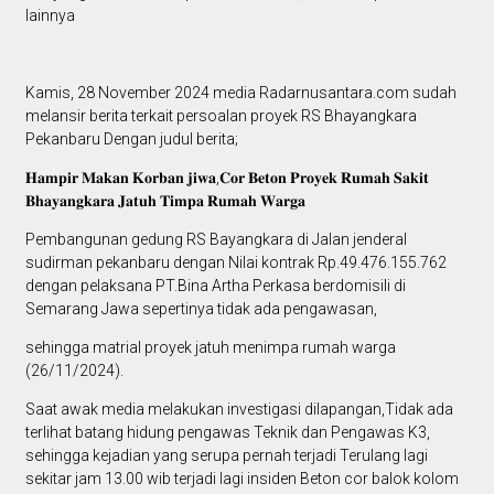
lainnya
Kamis, 28 November 2024 media Radarnusantara.com sudah
melansir berita terkait persoalan proyek RS Bhayangkara
Pekanbaru Dengan judul berita;
𝐇𝐚𝐦𝐩𝐢𝐫 𝐌𝐚𝐤𝐚𝐧 𝐊𝐨𝐫𝐛𝐚𝐧 𝐣𝐢𝐰𝐚,𝐂𝐨𝐫 𝐁𝐞𝐭𝐨𝐧 𝐏𝐫𝐨𝐲𝐞𝐤 𝐑𝐮𝐦𝐚𝐡 𝐒𝐚𝐤𝐢𝐭
𝐁𝐡𝐚𝐲𝐚𝐧𝐠𝐤𝐚𝐫𝐚 𝐉𝐚𝐭𝐮𝐡 𝐓𝐢𝐦𝐩𝐚 𝐑𝐮𝐦𝐚𝐡 𝐖𝐚𝐫𝐠𝐚
Pembangunan gedung RS Bayangkara di Jalan jenderal
sudirman pekanbaru dengan Nilai kontrak Rp.49.476.155.762
dengan pelaksana PT.Bina Artha Perkasa berdomisili di
Semarang Jawa sepertinya tidak ada pengawasan,
sehingga matrial proyek jatuh menimpa rumah warga
(26/11/2024).
Saat awak media melakukan investigasi dilapangan,Tidak ada
terlihat batang hidung pengawas Teknik dan Pengawas K3,
sehingga kejadian yang serupa pernah terjadi Terulang lagi
sekitar jam 13.00 wib terjadi lagi insiden Beton cor balok kolom