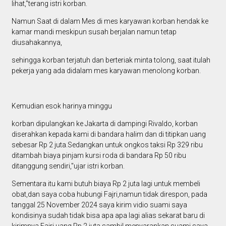
lihat,"terang istri korban.
Namun Saat di dalam Mes di mes karyawan korban hendak ke
kamar mandi meskipun susah berjalan namun tetap
diusahakannya,
sehingga korban terjatuh dan berteriak minta tolong, saat itulah
pekerja yang ada didalam mes karyawan menolong korban.
Kemudian esok harinya minggu
korban dipulangkan ke Jakarta di dampingi Rivaldo, korban
diserahkan kepada kami di bandara halim dan di titipkan uang
sebesar Rp 2 juta.Sedangkan untuk ongkos taksi Rp 329 ribu
ditambah biaya pinjam kursi roda di bandara Rp 50 ribu
ditanggung sendiri,"ujar istri korban.
Sementara itu kami butuh biaya Rp 2 juta lagi untuk membeli
obat,dan saya coba hubungi Fajri,namun tidak direspon, pada
tanggal 25 November 2024 saya kirim vidio suami saya
kondisinya sudah tidak bisa apa apa lagi alias sekarat baru di
kirimnya Fajri uang Rp 2 juta sambil menyarankan suami saya