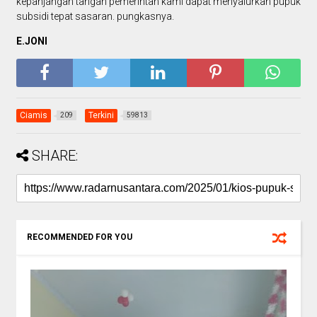
kepanjangan tangan pemerintah kami dapat menyalurkan pupuk
subsidi tepat sasaran. pungkasnya.
E.JONI
Ciamis
Terkini
209
59813
SHARE:
RECOMMENDED FOR YOU