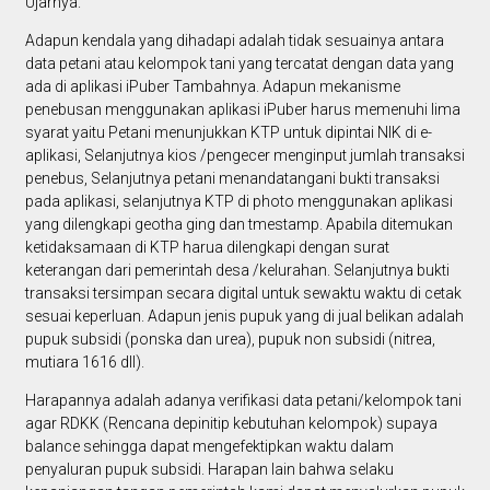
Ujarnya.
Adapun kendala yang dihadapi adalah tidak sesuainya antara
data petani atau kelompok tani yang tercatat dengan data yang
ada di aplikasi iPuber Tambahnya. Adapun mekanisme
penebusan menggunakan aplikasi iPuber harus memenuhi lima
syarat yaitu Petani menunjukkan KTP untuk dipintai NIK di e-
aplikasi, Selanjutnya kios /pengecer menginput jumlah transaksi
penebus, Selanjutnya petani menandatangani bukti transaksi
pada aplikasi, selanjutnya KTP di photo menggunakan aplikasi
yang dilengkapi geotha ging dan tmestamp. Apabila ditemukan
ketidaksamaan di KTP harua dilengkapi dengan surat
keterangan dari pemerintah desa /kelurahan. Selanjutnya bukti
transaksi tersimpan secara digital untuk sewaktu waktu di cetak
sesuai keperluan. Adapun jenis pupuk yang di jual belikan adalah
pupuk subsidi (ponska dan urea), pupuk non subsidi (nitrea,
mutiara 1616 dll).
Harapannya adalah adanya verifikasi data petani/kelompok tani
agar RDKK (Rencana depinitip kebutuhan kelompok) supaya
balance sehingga dapat mengefektipkan waktu dalam
penyaluran pupuk subsidi. Harapan lain bahwa selaku