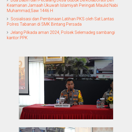
Dua Babin dan Pecalang Desa Gubuk Berkolaborasi Beri
Keamanan Jamaah Ukuwah Islamiyah Peringati Maulid Nabi
Muhammad,Saw 1446 H
Sosialisasi dan Pembinaan Latihan PKS oleh Sat Lantas
Polres Tabanan di SMK Bintang Persada
Jelang Pilkada aman 2024, Polsek Selemadeg sambangi
kantor PPK