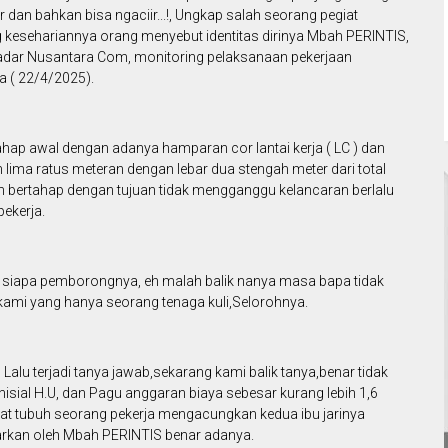
r dan bahkan bisa ngaciir...!, Ungkap salah seorang pegiat
g kesehariannya orang menyebut identitas dirinya Mbah PERINTIS,
Radar Nusantara Com, monitoring pelaksanaan pekerjaan
a ( 22/4/2025).
 tahap awal dengan adanya hamparan cor lantai kerja ( LC ) dan
lima ratus meteran dengan lebar dua stengah meter dari total
kan bertahap dengan tujuan tidak mengganggu kelancaran berlalu
pekerja.
u siapa pemborongnya, eh malah balik nanya masa bapa tidak
 kami yang hanya seorang tenaga kuli,Selorohnya.
Lalu terjadi tanya jawab,sekarang kami balik tanya,benar tidak
isial H.U, dan Pagu anggaran biaya sebesar kurang lebih 1,6
arat tubuh seorang pekerja mengacungkan kedua ibu jarinya
arkan oleh Mbah PERINTIS benar adanya.