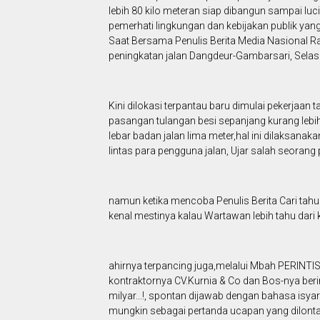
lebih 80 kilo meteran siap dibangun sampai luci
pemerhati lingkungan dan kebijakan publik yan
Saat Bersama Penulis Berita Media Nasional 
peningkatan jalan Dangdeur-Gambarsari, Selas
Kini dilokasi terpantau baru dimulai pekerjaan
pasangan tulangan besi sepanjang kurang lebih 
lebar badan jalan lima meter,hal ini dilaksana
lintas para pengguna jalan, Ujar salah seorang 
namun ketika mencoba Penulis Berita Cari tah
kenal mestinya kalau Wartawan lebih tahu dari
ahirnya terpancing juga,melalui Mbah PERINTIS 
kontraktornya CV.Kurnia & Co dan Bos-nya berin
milyar...!, spontan dijawab dengan bahasa isy
mungkin sebagai pertanda ucapan yang dilont