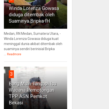
Winda Lorenza Gowasa
diduga ditembak oleh
Suaminya Bripka IH
Medan, RN Medan, Sumatera Utara, -
Winda Lorenza Gowasa diduga kuat
meninggal dunia akibat ditembak oleh
suaminya sendiri berinisial Bripka
...
Readmore
3
Bang Muin Tangapi Isu
Wacana Pemotongan
TPP ASN Pemkot
Bekasi