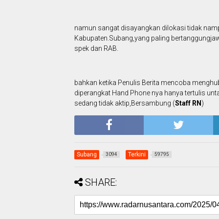
namun sangat disayangkan dilokasi tidak nampa
Kabupaten.Subang,yang paling bertanggungja
spek dan RAB.
bahkan ketika Penulis Berita mencoba menghubu
diperangkat Hand Phone nya hanya tertulis unt
sedang tidak aktip,Bersambung (
Staff RN
)
Subang
Terkini
3094
59795
SHARE: