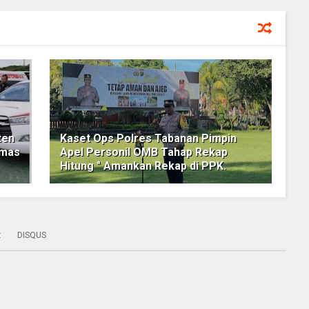
ten
Kaset Ops Polres Tabanan Pimpin
smas
Apel Personil OMB Tahap Rekap
Hitung " Amankan Rekap di PPK.
:
DISQUS