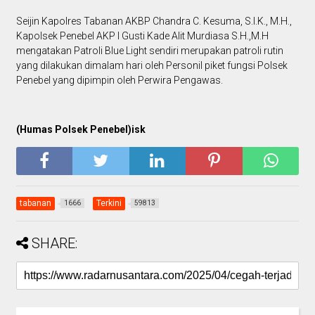
Seijin Kapolres Tabanan AKBP Chandra C. Kesuma, S.I.K., M.H.,
Kapolsek Penebel AKP I Gusti Kade Alit Murdiasa S.H.,M.H
mengatakan Patroli Blue Light sendiri merupakan patroli rutin
yang dilakukan dimalam hari oleh Personil piket fungsi Polsek
Penebel yang dipimpin oleh Perwira Pengawas.
(Humas Polsek Penebel)isk
tabanan
Terkini
1666
59813
SHARE: