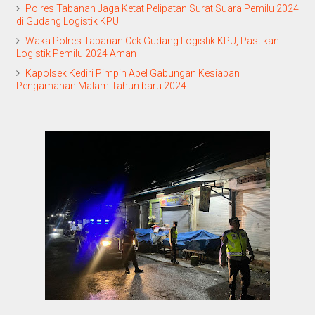
Polres Tabanan Jaga Ketat Pelipatan Surat Suara Pemilu 2024
di Gudang Logistik KPU
Waka Polres Tabanan Cek Gudang Logistik KPU, Pastikan
Logistik Pemilu 2024 Aman
Kapolsek Kediri Pimpin Apel Gabungan Kesiapan
Pengamanan Malam Tahun baru 2024