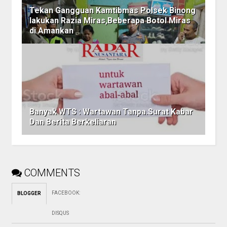
Tekan Gangguan Kamtibmas Polsek Binong
lakukan Razia Miras,Beberapa Botol Miras
di Amankan
Banyak WTS : Wartawan Tanpa.Surat Kabar
Dan Berita Berkeliaran
COMMENTS
FACEBOOK
:
BLOGGER
DISQUS