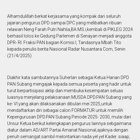
Alhamdulillah berkat kerjasama yang kompak dari seluruh
jajaran pengurus DPD sampai DPC yang melibatkan ribuan
relawan Neng Farah Putri Nahlia,BA.MS.i,kembali di PIKLEG 2024
berhasil lolos ke Gedung Parlemen di Senayan menjadi anggota
DPR- RI. Fraksi PAN bagian Komisi I, Tandasnya Mbah Tito
kepada penulis berita Nasional Radar Nusantara Com, Senin
(21/4/2025)
Diakhir kata sambutannya Suherlan sebagai Ketua Harian DPD
PAN Subang mengajak kepada semua peserta yang hadir untuk
turut berpartisipasi aktip dan membuka kesempatan seluas
luasnya menjelang pelaksanaan MUSDA DPD.PAN Subang yang
ke- VI yang akan dilaksanakan dibulan mei 2025,untuk
mendaftarkan diri sebagai calon FORMATUR untuk memilih
Kepengurusan DPD.PAN Subang Periode 2025- 2030, mulai dari
Unsur Ketua berikut kelengkapan pengurus lainnya sebgaimana
diatur dalam AD/ART Partai Amanat Nasional,ajaknya dengan
penuh semangat.sambil melontarkan nada yel yel Kader..siaap,