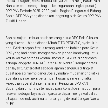
media terkagum, ketika muncul dilayar Zoom Neng Farah Putri
Nahlia tercatat sebagai bagian kepengurusan tingkat pusat (
DPP PAN Periode 2025- 2030) yakni Bagian Pengurus di Bidang
Sosial DPP.PAN yang dibacakan langsung oleh Ketum DPP PAN
Zulkifli Hasan.
Sontak saja membuat salah seorang Ketua DPC PAN Cikaum
yang diketahui biasa disapa Mbah TITO PERINTIS, nyeletuk ini
baru PAN terdepan..! terus terang kami dan bahkan para Ketua
DPC yang hadir disini mengharapkan jagoan kami yang untuk
kedua kalinya berhasil kembali menduduki kursi dinparlemen
sebagai anggota DPR- RI ( Farah Putri Nahlia ) sangat pantas
dan layak turut tercatat sebagai jajaran pengurus di tingkat
pusat apalagi membidangi Sosial,mudah- mudahan tingkat ke
sosialannya semakin bertambah hususnya meningkatkan
kepedulian Sosial di internal jajaran Pengurus DPD.PAN
Subang,dan umumnya terhadap para konstituen maupun para
relawan sebagai loyalis dan garda terdepan mengawal beliau
dihajatan demokrasi lima tahunan yang dikenal Dengan Nama
PILEG.