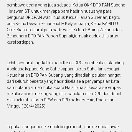
pembawa acara yang juga sebagai Ketua OKK DPD PAN Subang
Herawan,ST, untuk menyapa para hadirin hususnya para
pengurus DPD.PAN wabil husus Ketua Harian Suherlan, begitu
pula Ketua Dewan Penasehat H.Kely Subagja, Ketua BAPILLU
Otok Biantoro, turut pula hadir wakil Ketua Ir.Boing Zakaria dan
Bendahara DPD.PAN Popon Supriati,tampak duduk di jajaran
kursi terdepan.
Lebih semarak lagi ketika para Ketua DPC memberikan standing
Applause kepada Kang Suhe sapaan akrab Suherlan sebagai
Ketua harian DPD.PAN Subang, yang dihadiahi pelukan hangat
dari seluruh peserta yang hadir disela sela penyampaian kata
sambutannya membuka acara Halal bihalal secara serempak
melalui Zoom meeting yang dilaksanakan oleh DPP dan diliput
oleh seluruh jajaran DPW dan DPD se Indonesia, Pada Hari
Minggu ( 20/4/2025).
Tepukan tanganpun kembali bergemuruh, dan nembuat awak