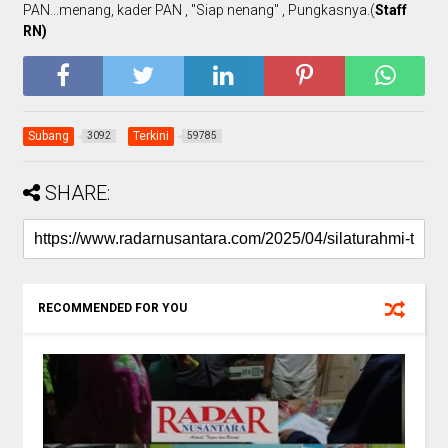
PAN...menang, kader PAN , "Siap nenang" , Pungkasnya.(
Staff
RN)
Subang
Terkini
3092
59785
SHARE:
RECOMMENDED FOR YOU