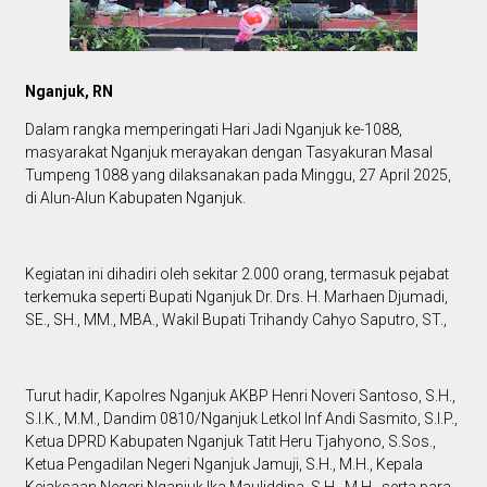
Nganjuk, RN
Dalam rangka memperingati Hari Jadi Nganjuk ke-1088,
masyarakat Nganjuk merayakan dengan Tasyakuran Masal
Tumpeng 1088 yang dilaksanakan pada Minggu, 27 April 2025,
di Alun-Alun Kabupaten Nganjuk.
Kegiatan ini dihadiri oleh sekitar 2.000 orang, termasuk pejabat
terkemuka seperti Bupati Nganjuk Dr. Drs. H. Marhaen Djumadi,
SE., SH., MM., MBA., Wakil Bupati Trihandy Cahyo Saputro, ST.,
Turut hadir, Kapolres Nganjuk AKBP Henri Noveri Santoso, S.H.,
S.I.K., M.M., Dandim 0810/Nganjuk Letkol Inf Andi Sasmito, S.I.P.,
Ketua DPRD Kabupaten Nganjuk Tatit Heru Tjahyono, S.Sos.,
Ketua Pengadilan Negeri Nganjuk Jamuji, S.H., M.H., Kepala
Kejaksaan Negeri Nganjuk Ika Mauliddina, S.H., M.H., serta para