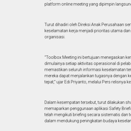
platform online meeting yang dipimpin langsun
Turut dihadiri oleh Direksi Anak Perusahaan s
keselamatan kerja menjadi prioritas utama dan 
organisasi.
“Toolbox Meeting ini bertujuan menegaskan kem
dimulainya setiap aktivitas operasional di pela
memastikan seluruh informasi keselamatan ter
mereka dapat menjalankan tugasnya dengan ke
tepat,” ujar Edi Priyanto, melalui Pers relisnya
Dalam kesempatan tersebut, turut dilakukan sh
memaparkan penggunaan aplikasi Safety Briefi
telah mengikuti briefing secara sistematis dan
dalam mendukung peningkatan budaya keselam