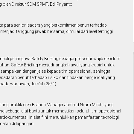
g oleh Direktur SDM SPMT, Edi Priyanto
erta para senior leaders yang berkomitmen penuh terhadap
menjadi tanggung jawab bersama, dimulai dari level tertinggi
bali pentingnya Safety Briefing sebagai prosedur wajib sebelum
buhan. Safety Briefing menjadi langkah awal yang krusial untuk
sampaikan dengan jelas kepada tim operasional, sehingga
sadaran penuh terhadap risiko dan tindakan pengendali yang
 kepada wartawan, Jum'at (25/4)
aring praktik oleh Branch Manager Jamrud Nilam Mirah, yang
ng sebagai alat bantu untuk memastikan seluruh tim operasional
 terdokumentasi. Inisiatif ini menunjukkan pemanfaatan teknologi
atan di lapangan.