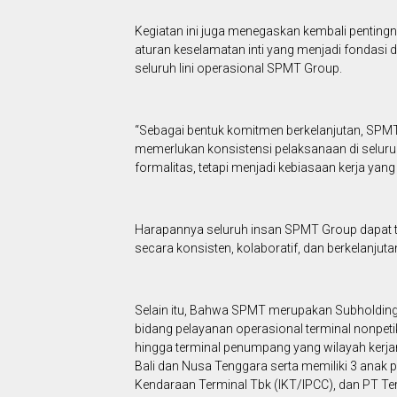
Kegiatan ini juga menegaskan kembali pentingn
aturan keselamatan inti yang menjadi fondasi 
seluruh lini operasional SPMT Group.
“Sebagai bentuk komitmen berkelanjutan, SPM
memerlukan konsistensi pelaksanaan di seluruh 
formalitas, tetapi menjadi kebiasaan kerja y
Harapannya seluruh insan SPMT Group dapat t
secara konsisten, kolaboratif, dan berkelanjutan
Selain itu, Bahwa SPMT merupakan Subholding 
bidang pelayanan operasional terminal nonpetik
hingga terminal penumpang yang wilayah kerjan
Bali dan Nusa Tenggara serta memiliki 3 anak 
Kendaraan Terminal Tbk (IKT/IPCC), dan PT Te