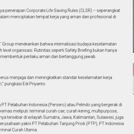
ya penerapan Corporate Life Saving Rules (CLSR) – seperangkat
dalam menciptakan tempat kerja yang aman dan profesional di
T Group menekankan bahwa internalisasi budaya keselamatan
level organisasi. Rutinitas seperti Safety Briefing bukan hanya
ang membentuk perilaku aman dan bertanggung jawab.
erus menjaga dan meningkatkan standar keselamatan kerja
,” pungkasi Edi Priyanto.
PT Pelabuhan Indonesia (Persero) atau Pelindo yang bergerak di
emas meliputi: terminal curah cair, curah kering, multipurpose,
ya tersebar di wilayah Sumatra, Jawa, Kalimantan, Sulawesi, juga
perusahaan yakni PT Pelabuhan Tanjung Priok (PTP), PT Indonesia
rminal Curah Utama.