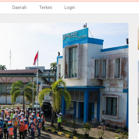
Daerah
Terkini
Login