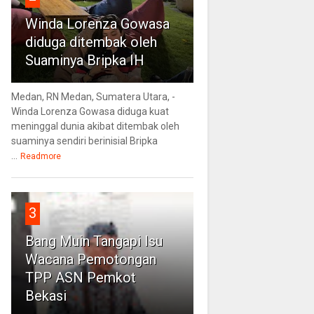
Winda Lorenza Gowasa
diduga ditembak oleh
Suaminya Bripka IH
Medan, RN Medan, Sumatera Utara, -
Winda Lorenza Gowasa diduga kuat
meninggal dunia akibat ditembak oleh
suaminya sendiri berinisial Bripka
...
Readmore
3
Bang Muin Tangapi Isu
Wacana Pemotongan
TPP ASN Pemkot
Bekasi