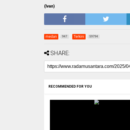
(Ivan)
medan
Terkini
947
59794
SHARE:
RECOMMENDED FOR YOU