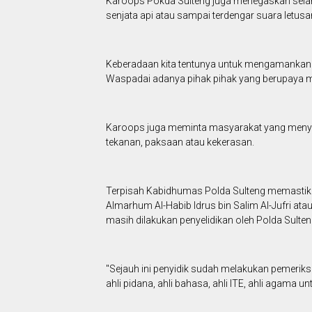
Karoops Pokda Sulteng juga menegaskan sel
senjata api atau sampai terdengar suara letusa
Keberadaan kita tentunya untuk mengamankan
Waspadai adanya pihak pihak yang berupaya m
Karoops juga meminta masyarakat yang menyam
tekanan, paksaan atau kekerasan.
Terpisah Kabidhumas Polda Sulteng memastika
Almarhum Al-Habib Idrus bin Salim Al-Jufri atau
masih dilakukan penyelidikan oleh Polda Sulten
"Sejauh ini penyidik sudah melakukan pemeri
ahli pidana, ahli bahasa, ahli ITE, ahli agama 