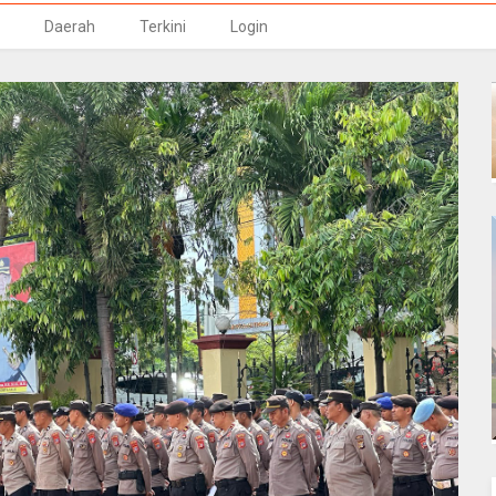
Daerah
Terkini
Login