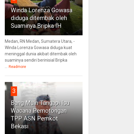
Winda Lorenza Gowasa
diduga ditembak oleh
Suaminya Bripka IH
Medan, RN Medan, Sumatera Utara, -
Winda Lorenza Gowasa diduga kuat
meninggal dunia akibat ditembak oleh
suaminya sendiri berinisial Bripka
...
Readmore
3
Bang Muin Tangapi Isu
Wacana Pemotongan
TPP ASN Pemkot
Bekasi