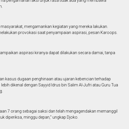
ama pengamanan aksi unjuk rasa tidak ada yang membawa
n.
 masyarakat, mengamankan kegiatan yang mereka lakukan.
elakukan provokasi saat penyampaian aspirasi, pesan Karoops.
paikan aspirasi kiranya dapat dilakukan secara damai, tanpa
n kasus dugaan penghinaan atau ujaran kebencian terhadap
 lebih dikenal dengan Sayyid Idrus bin Salim Al-Jufri atau Guru Tua
g.
ksaan 7 orang sebagai saksi dan telah mengagendakan memanggil
untuk diperiksa, minggu depan," ungkap Djoko.