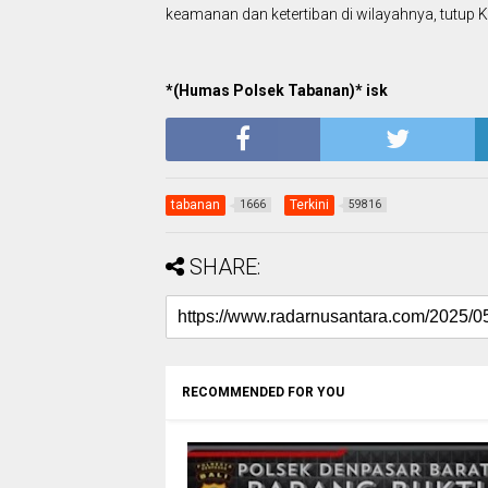
keamanan dan ketertiban di wilayahnya, tutup
*(Humas Polsek Tabanan)* isk
tabanan
Terkini
1666
59816
SHARE:
RECOMMENDED FOR YOU