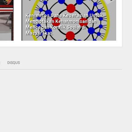
Kemensos Dana Keserasian Untuk
Menciptakan Keharmonisan dan
Mencegah Konflik Sosial di
Masyarakat.
:
DISQUS