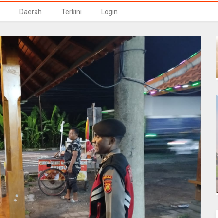
Daerah
Terkini
Login