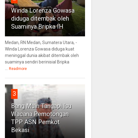
Winda Lorenza Gowasa
diduga ditembak oleh
Suaminya Bripka IH
Medan, RN Medan, Sumatera Utara, -
Winda Lorenza Gowasa diduga kuat
meninggal dunia akibat ditembak oleh
suaminya sendiri berinisial Bripka
...
Readmore
3
Bang Muin Tangapi Isu
Wacana Pemotongan
TPP ASN Pemkot
Bekasi