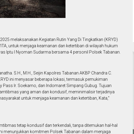
 2025 melaksanakan Kegiatan Rutin Yang Di Tingkatkan (KRYD)
 WITA, untuk menjaga keamanan dan ketertiban di wilayah hukum
awas Iptu I Nyoman Sudarma bersama 4 personil Polsek Tabanan.
atha. S.H., M.H., Seijin Kapolres Tabanan AKBP Chandra C.
 KRYD ini menyasar beberapa lokasi, termasuk pemukiman
y Pass Ir. Soekarno, dan Indomaret Simpang Gubug. Tujuan
 kamtibmas yang aman dan kondusif, meminimalisir terjadinya
masyarakat untuk menjaga keamanan dan ketertiban, Kata,"
mtibmas tetap kondusif dan terkendali, tanpa ditemukan hal-hal
ini menunjukkan komitmen Polsek Tabanan dalam menjaga