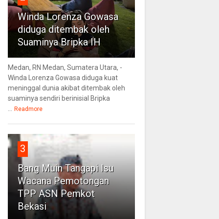
Winda Lorenza Gowasa
diduga ditembak oleh
Suaminya Bripka IH
Medan, RN Medan, Sumatera Utara, -
Winda Lorenza Gowasa diduga kuat
meninggal dunia akibat ditembak oleh
suaminya sendiri berinisial Bripka
...
Readmore
3
Bang Muin Tangapi Isu
Wacana Pemotongan
TPP ASN Pemkot
Bekasi