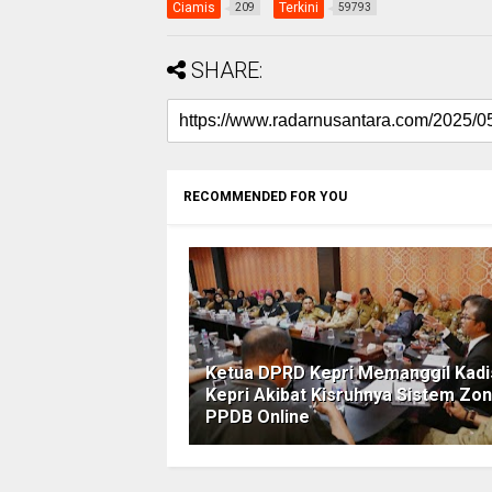
Ciamis
Terkini
209
59793
SHARE:
RECOMMENDED FOR YOU
Ketua DPRD Kepri Memanggil Kadi
Kepri Akibat Kisruhnya Sistem Zo
PPDB Online