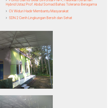
Polres Ciamis Gelar Binrohtal PNPP, Hadirkan Ceramah
Hybrid Ustaz Prof. Abdul Somad Bahas Toleransi Beragama
CV Widuri Hadir Membantu Masyarakat
SDN 2 Cierih Lingkungan Bersih dan Sehat