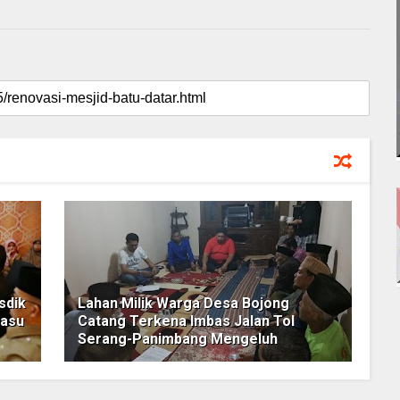
sdik
Lahan Milik Warga Desa Bojong
nasu
Catang Terkena Imbas Jalan Tol
Serang-Panimbang Mengeluh