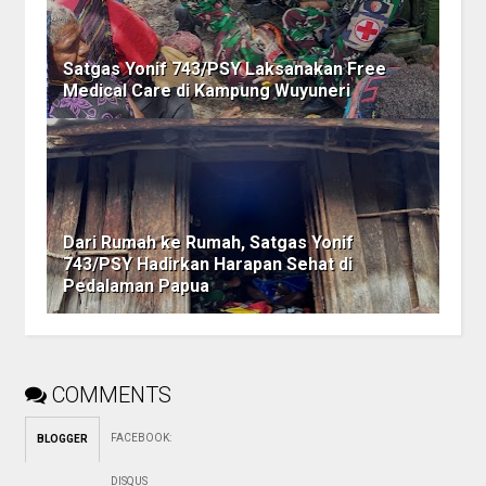
Satgas Yonif 743/PSY Laksanakan Free
Medical Care di Kampung Wuyuneri
Dari Rumah ke Rumah, Satgas Yonif
743/PSY Hadirkan Harapan Sehat di
Pedalaman Papua
COMMENTS
FACEBOOK
:
BLOGGER
DISQUS