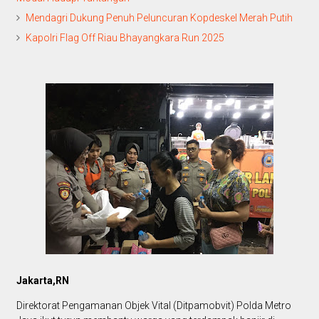
Mendagri Dukung Penuh Peluncuran Kopdeskel Merah Putih
Kapolri Flag Off Riau Bhayangkara Run 2025
Jakarta,RN
Direktorat Pengamanan Objek Vital (Ditpamobvit) Polda Metro