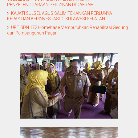
PENYELENGGARAAN PERIZINAN DI DAERAH
KAJATI SULSEL AGUS SALIM TEKANKAN PERLUNYA
KEPASTIAN BERINVESTASI DI SULAWESI SELATAN
UPT SDN 172 Homebase Membutuhkan Rehabilitasi Gedung
dan Pembangunan Pagar