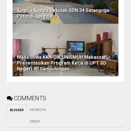
Kinerja Kepala Sekolah SDN 34 Satangnga
Patut di Apresiasi
Mahasiswa KKN-DIK UNISMUH Makassar
Presentasikan Program Kerja di UPT SD
Negeri 90 Sampulungan
COMMENTS
FACEBOOK
:
BLOGGER
DISQUS