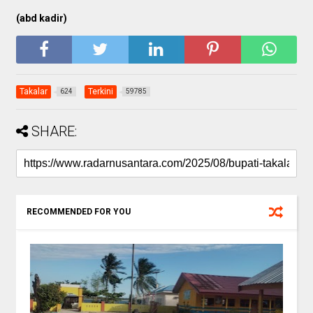
(abd kadir)
Takalar
Terkini
624
59785
SHARE:
RECOMMENDED FOR YOU