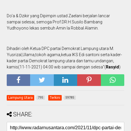
Do'a & Dzikir yang Dipimpin ustad Zaelani berjalan lancar
sampai selesai, semoga Prof.DR.H.Susilo Bambang
Yudhoyono lekas sembuh Amin Ia Robbal Alamin.
Dihadiri oleh Ketua DPC partai Demokrat Lampung utara M.
Yusrizal,Ulama,tokoh agama,ketua IKS Edi santoni serta kader-
kader partai Demokrat lampung utara dan tamu undangan,
kamis(11-11-2021) 04:00 wib sampai dengan selesa"(
Rasyid
)
Lampung Utara
Terkini
795
59785
SHARE: