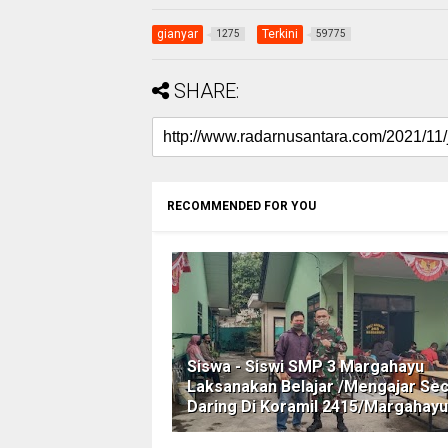
gianyar
Terkini
1275
59775
SHARE:
RECOMMENDED FOR YOU
Siswa - Siswi SMP 3 Margahayu
Laksanakan Belajar /Mengajar Se
Daring Di Koramil 2415/Margahayu