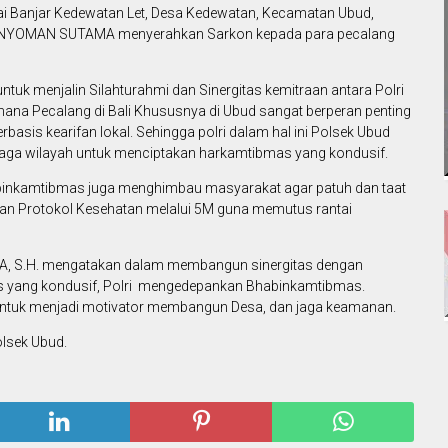
alai Banjar Kedewatan Let, Desa Kedewatan, Kecamatan Ubud,
I NYOMAN SUTAMA menyerahkan Sarkon kepada para pecalang
ntuk menjalin Silahturahmi dan Sinergitas kemitraan antara Polri
mana Pecalang di Bali Khususnya di Ubud sangat berperan penting
sis kearifan lokal. Sehingga polri dalam hal ini Polsek Ubud
jaga wilayah untuk menciptakan harkamtibmas yang kondusif.
binkamtibmas juga menghimbau masyarakat agar patuh dan taat
an Protokol Kesehatan melalui 5M guna memutus rantai
MA, S.H. mengatakan dalam membangun sinergitas dengan
s yang kondusif, Polri mengedepankan Bhabinkamtibmas.
 untuk menjadi motivator membangun Desa, dan jaga keamanan.
lsek Ubud.