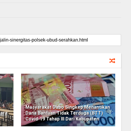
Masyarakat Dabo Singkep Menantikan
cara
Dana Bantuan Tidak Terduga (BTT)
Covid-19 Tahap III Dari Kabupaten