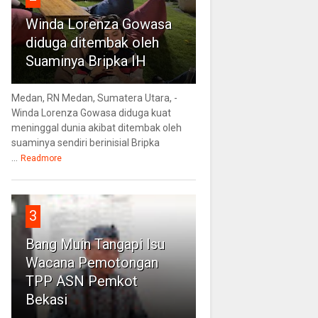
Winda Lorenza Gowasa
diduga ditembak oleh
Suaminya Bripka IH
Medan, RN Medan, Sumatera Utara, -
Winda Lorenza Gowasa diduga kuat
meninggal dunia akibat ditembak oleh
suaminya sendiri berinisial Bripka
...
Readmore
3
Bang Muin Tangapi Isu
Wacana Pemotongan
TPP ASN Pemkot
Bekasi