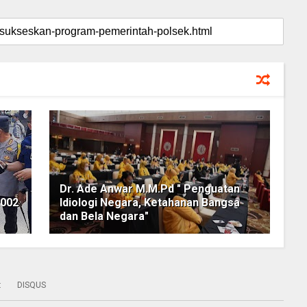
Dr. Ade Anwar M.M.Pd " Penguatan
.002
Idiologi Negara, Ketahanan Bangsa
dan Bela Negara"
:
DISQUS