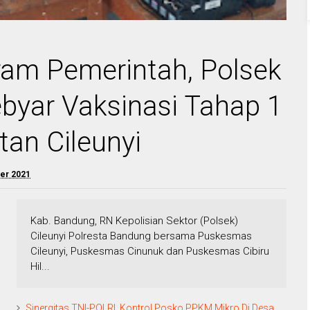
am Pemerintah, Polsek
ebyar Vaksinasi Tahap 1
tan Cileunyi
er 2021
Kab. Bandung, RN Kepolisian Sektor (Polsek)
Cileunyi Polresta Bandung bersama Puskesmas
Cileunyi, Puskesmas Cinunuk dan Puskesmas Cibiru
Hil...
Sinergitas TNI-POLRI, Kontrol Posko PPKM Mikro Di Desa