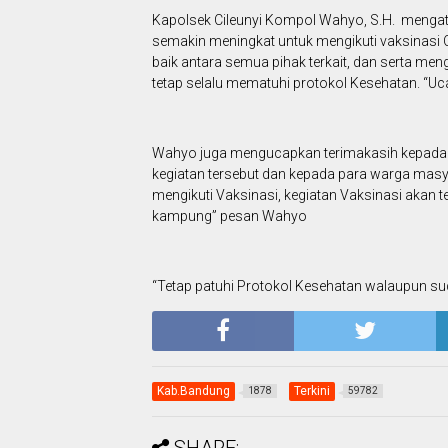
Kapolsek Cileunyi Kompol Wahyo, S.H. mengat
semakin meningkat untuk mengikuti vaksinasi Co
baik antara semua pihak terkait, dan serta m
tetap selalu mematuhi protokol Kesehatan. “U
Wahyo juga mengucapkan terimakasih kepada 
kegiatan tersebut dan kepada para warga mas
mengikuti Vaksinasi, kegiatan Vaksinasi akan 
kampung” pesan Wahyo
“Tetap patuhi Protokol Kesehatan walaupun suda
Kab.Bandung
Terkini
1878
59782