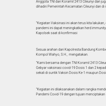
Anggota TNI dari Koramil 2413 Cileunyi dan 
dihadiri Pemerintah Kecamatan Cileunyi dan di i
"Kegiatan Vaksinasi ini akan terus kita lakuk
pandemi ini dapat meningkatkan herd immunity 
Kapolsek saat di konfirmasi
Sesuai arahan dari Kapolresta Bandung Kombes 
Kompol Wahyo, S.H., mengatakan.
“Kami bersama dengan TNI Koramil 2413 Cile
Gebyar vaksinasi covid-19 Dosis 1 dan 2 kep
sekali di suntik Vaksin Dosis Ke-1 maupun Dos
“Kegiatan ini dilaksanakan dalam rangka men
Pandemi Covid-19 dengan tujuan menciptakan h