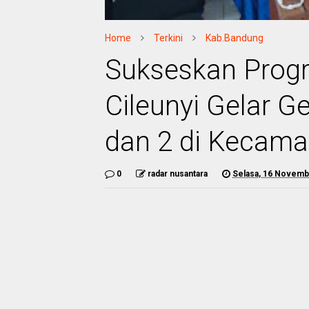
Home
Terkini
Kab.Bandung
Sukseskan Progr
Cileunyi Gelar G
dan 2 di Kecama
0
radar nusantara
Selasa, 16 Novemb