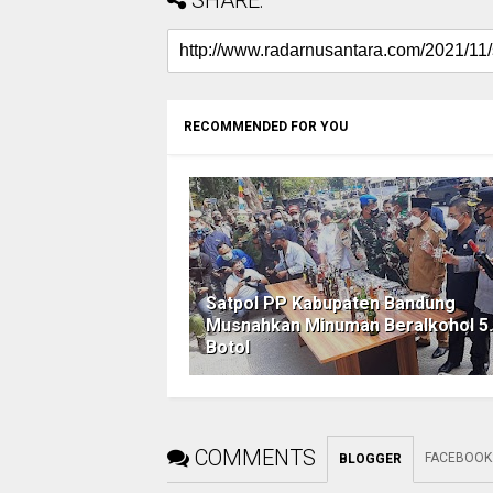
SHARE:
RECOMMENDED FOR YOU
Satpol PP Kabupaten Bandung
Musnahkan Minuman Beralkohol 5
Botol
COMMENTS
FACEBOOK
BLOGGER