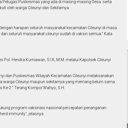
juga Petugas Puskesmas yang ada di masing-masing Desa serta
kuti oleh warga Cileunyi dan Sekitarnya.
an, dengan harapan seluruh masyarakat kecamatan Cileunyi di masa
dan seluruh masyarakat cileunyi sudah di vaksin semua." Kata
Pol. Hendra Kurniawan, S.I.K, M.M. melalui Kapolsek Cileunyi
unyi dan Puskesmas Wilayah Kecamatan Cileunyi melaksanakan
ada warga Cileunyi maupun sekitarnya yang memang belum sama
is Ke-2 ” Terang Kompol Wahyo, S.H.
dukung program vaksinasi nasional percepatan penanganan
erd immunity”, jelasnya