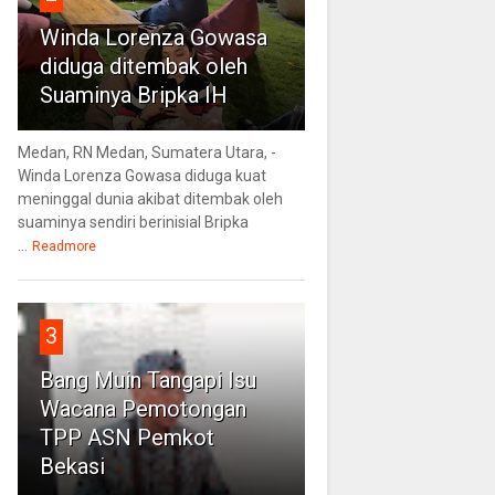
Winda Lorenza Gowasa
diduga ditembak oleh
Suaminya Bripka IH
Medan, RN Medan, Sumatera Utara, -
Winda Lorenza Gowasa diduga kuat
meninggal dunia akibat ditembak oleh
suaminya sendiri berinisial Bripka
...
Readmore
3
Bang Muin Tangapi Isu
Wacana Pemotongan
TPP ASN Pemkot
Bekasi