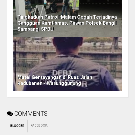
Tingkatkan Patroli Malam Cegah Terjadinya
Gangguan Kamtibmas, Pawas Polsek Bangli
Sambangi SPBU
Matel Gentayangan di Ruas Jalan
Kadubanen - Warunggunung
COMMENTS
FACEBOOK
:
BLOGGER