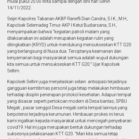
mulai pukul 20.00 Wita sampai dengan dini hari Senin
14/11/2022.
Seijin Kapolres Tabanan AKBP Ranefli Dian Candra, S.I.K., M.H.,
Kapolsek Selemadeg Timur AKP I Ketut Budiarsana, S.H.,
menyampaikan bahwa "kegiatan patroli malam yang
dilaksanakan ini adalah merupakan kegiatan rutin yang
ditingkatkan (KRYD) untuk mendukung mensukseskan KTT G20
yang berlangsung di Nusa dua. Terciptanya keamanan dan
kenyamanan bagi masyarakat semua adalah wujud dukungan
kita semua untuk mensukseskan KTT G20." Ujar Kapolsek
Seltim.
Kapolsek Seltim juga menjelaskan selain antisipasi terjadinya
gangguan kamtibmas personil juga tetap melakukan himbauan
terhadap disiplin penerapan protokol kesehatan. Adapun tempat
yang disasar seperti pertokoan modern di Desa bantas, SPBU
Megati , pasar senggol Desa megati serta tempat lainnya yang
berpotensi terjadinya kerumunan. Himbauan prokes ini terus
kami ingatkan kepada masyarakat untuk mencegah penyebaran
covid19. Hal ini juga merupakan bentuk dukungan terhadap
suksesnya pelaksanaan KTT G20. "Mari kita semua tetap