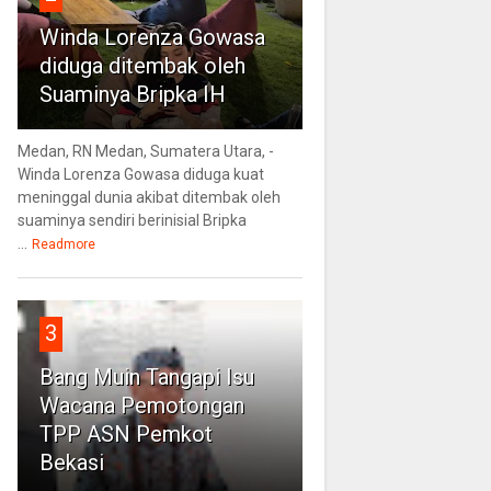
Winda Lorenza Gowasa
diduga ditembak oleh
Suaminya Bripka IH
Medan, RN Medan, Sumatera Utara, -
Winda Lorenza Gowasa diduga kuat
meninggal dunia akibat ditembak oleh
suaminya sendiri berinisial Bripka
...
Readmore
3
Bang Muin Tangapi Isu
Wacana Pemotongan
TPP ASN Pemkot
Bekasi