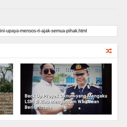
Back Up Proyek Oknum yang Mengaku
LSM di Riau Mengancam Wartawan
Berita Istana