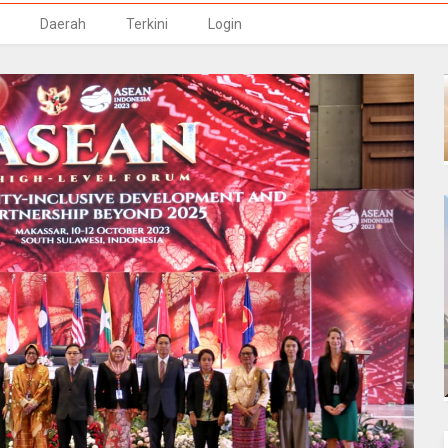
Daerah
Terkini
Login