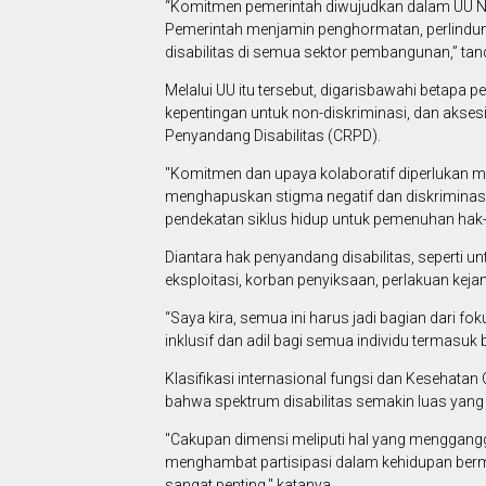
“Komitmen pemerintah diwujudkan dalam UU No
Pemerintah menjamin penghormatan, perlindu
disabilitas di semua sektor pembangunan,” ta
Melalui UU itu tersebut, digarisbawahi betapa p
kepentingan untuk non-diskriminasi, dan akses
Penyandang Disabilitas (CRPD).
"Komitmen dan upaya kolaboratif diperlukan 
menghapuskan stigma negatif dan diskriminasi,
pendekatan siklus hidup untuk pemenuhan hak-
Diantara hak penyandang disabilitas, seperti un
eksploitasi, korban penyiksaan, perlakuan keja
“Saya kira, semua ini harus jadi bagian dari 
inklusif dan adil bagi semua individu termasuk
Klasifikasi internasional fungsi dan Kesehat
bahwa spektrum disabilitas semakin luas yang
"Cakupan dimensi meliputi hal yang mengganggu
menghambat partisipasi dalam kehidupan berma
sangat penting," katanya.