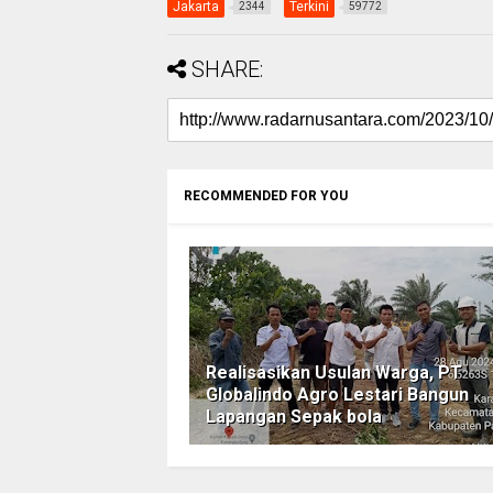
Jakarta
Terkini
2344
59772
SHARE:
RECOMMENDED FOR YOU
Realisasikan Usulan Warga, PT
Globalindo Agro Lestari Bangun
Lapangan Sepak bola