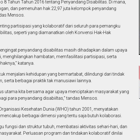
 8 Tahun Tahun 2016 tentang Penyandang Disabilitas. Di mana,
ngan, dan pemenuhan hak 22,97 juta kelompok penyandang
ndas Mensos.
enting partisipasi yang kolaboratif dari seluruh para pemangku
ibilitas, seperti yang diamanatkan oleh Konvensi Hak-Hak
mengingat penyandang disabilitas masih dihadapkan dalam upaya
 menghilangkan hambatan, memfasilitasi partisipasi, serta
haknya," katanya.
tuk menjalani kehidupan yang bermartabat, dilindungi dari tindak
m, serta berbagai praktik tak manusiawi lainnya.
fokus utama kita bersama agar upaya menciptakan masyarakat yang
 bagi para penyandang disabiiltas," tandas Mensos.
an Organisasi Kesehatan Dunia (WHO) tahun 2001, menyatakan
 mencakup berbagai dimensi yang tentu saja butuh kolaborasi.
 fungsi dan struktur tubuh, membatasi aktivitas sehari-hari, dan
syarakat. Perluasan program dan tindakan kolaboratif dinilai