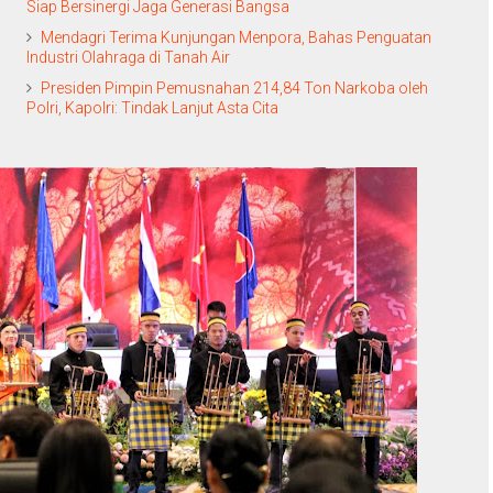
Siap Bersinergi Jaga Generasi Bangsa
Mendagri Terima Kunjungan Menpora, Bahas Penguatan
Industri Olahraga di Tanah Air
Presiden Pimpin Pemusnahan 214,84 Ton Narkoba oleh
Polri, Kapolri: Tindak Lanjut Asta Cita