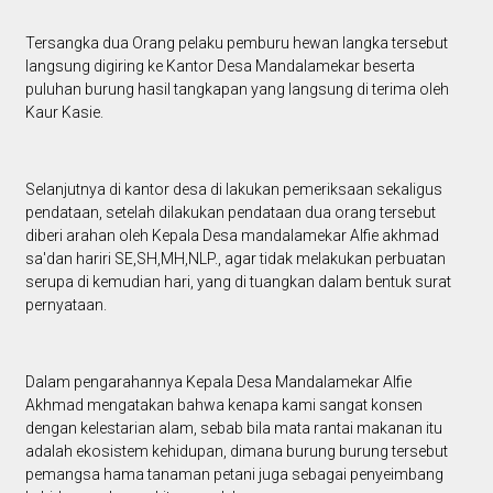
Tersangka dua Orang pelaku pemburu hewan langka tersebut
langsung digiring ke Kantor Desa Mandalamekar beserta
puluhan burung hasil tangkapan yang langsung di terima oleh
Kaur Kasie.
Selanjutnya di kantor desa di lakukan pemeriksaan sekaligus
pendataan, setelah dilakukan pendataan dua orang tersebut
diberi arahan oleh Kepala Desa mandalamekar Alfie akhmad
sa'dan hariri SE,SH,MH,NLP., agar tidak melakukan perbuatan
serupa di kemudian hari, yang di tuangkan dalam bentuk surat
pernyataan.
Dalam pengarahannya Kepala Desa Mandalamekar Alfie
Akhmad mengatakan bahwa kenapa kami sangat konsen
dengan kelestarian alam, sebab bila mata rantai makanan itu
adalah ekosistem kehidupan, dimana burung burung tersebut
pemangsa hama tanaman petani juga sebagai penyeimbang