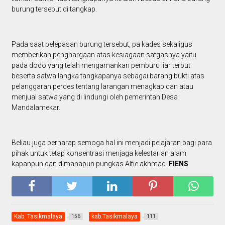
burung tersebut di tangkap.
Pada saat pelepasan burung tersebut, pa kades sekaligus
memberikan penghargaan atas kesiagaan satgasnya yaitu
pada dodo yang telah mengamankan pemburu liar terbut
beserta satwa langka tangkapanya sebagai barang bukti atas
pelanggaran perdes tentang larangan menagkap dan atau
menjual satwa yang di lindungi oleh pemerintah Desa
Mandalamekar.
Beliau juga berharap semoga hal ini menjadi pelajaran bagi para
pihak untuk tetap konsentrasi menjaga kelestarian alam
kapanpun dan dimanapun pungkas Alfie akhmad.
FIENS
Kab. Tasikmalaya
kab.Tasikmalaya
156
111