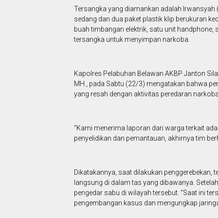
Tersangka yang diamankan adalah Irwansyah (44
sedang dan dua paket plastik klip berukuran keci
buah timbangan elektrik, satu unit handphone,
tersangka untuk menyimpan narkoba.
Kapolres Pelabuhan Belawan AKBP Janton Silaba
MH., pada Sabtu (22/3) mengatakan bahwa pen
yang resah dengan aktivitas peredaran narkoba 
“Kami menerima laporan dari warga terkait adan
penyelidikan dan pemantauan, akhirnya tim be
Dikatakannya, saat dilakukan penggerebekan, t
langsung di dalam tas yang dibawanya. Setela
pengedar sabu di wilayah tersebut. “Saat ini te
pengembangan kasus dan mengungkap jaringan 