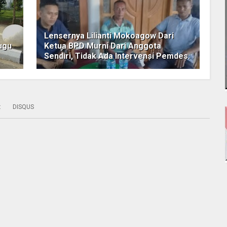
Lensernya Lilianti Mokoagow Dari
ugu
Ketua BPD Murni Dari Anggota
Sendiri, Tidak Ada Intervensi Pemdes.
:
DISQUS