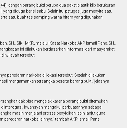
), dengan barang bukti berupa dua paket plastik klip berukuran
l yang diduga berisi sabu. Selain itu, petugas juga menyita satu
 serta satu buah tas samping warna hitam yang digunakan
n, SH., SIK., MKP., melalui Kasat Narkoba AKP Ismail Pane, SH.,
angkapan ini dilakukan berdasarkan informasi dari masyarakat
di wilayah tersebut.
ya peredaran narkoba di lokasi tersebut. Setelah dilakukan
rhasil mengamankan tersangka beserta barang bukti,”jelasnya
ersangka tidak bisa mengelak karena barang bukti ditemukan
h diinterogasi, Irwansyah mengakui perbuatannya sebagai
rsangka masih menjalani proses penyidikan lebih lanjut guna
peredaran narkoba lainnya,” tambah AKP Ismail Pane.