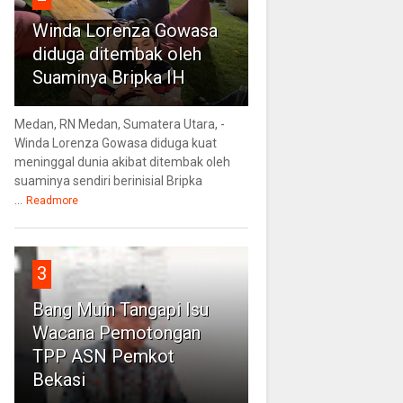
Winda Lorenza Gowasa
diduga ditembak oleh
Suaminya Bripka IH
Medan, RN Medan, Sumatera Utara, -
Winda Lorenza Gowasa diduga kuat
meninggal dunia akibat ditembak oleh
suaminya sendiri berinisial Bripka
...
Readmore
3
Bang Muin Tangapi Isu
Wacana Pemotongan
TPP ASN Pemkot
Bekasi