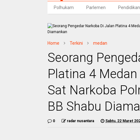
Polhukam
Parlemen
Pendidikan
Home
Terkini
medan
Seorang Pengeda
Platina 4 Medan
Sat Narkoba Pol
BB Shabu Diam
0
radar nusantara
Sabtu, 22 Maret 20