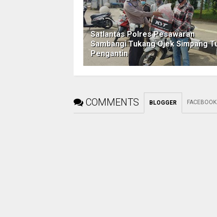
Satlantas Polres Pesawaran
Sambangi Tukang Ojek Simpang T
Pengantin
COMMENTS
FACEBOOK
BLOGGER