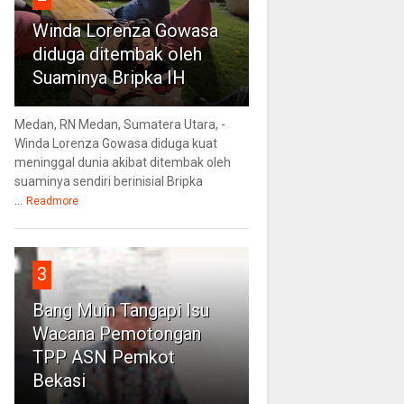
Winda Lorenza Gowasa
diduga ditembak oleh
Suaminya Bripka IH
Medan, RN Medan, Sumatera Utara, -
Winda Lorenza Gowasa diduga kuat
meninggal dunia akibat ditembak oleh
suaminya sendiri berinisial Bripka
...
Readmore
3
Bang Muin Tangapi Isu
Wacana Pemotongan
TPP ASN Pemkot
Bekasi