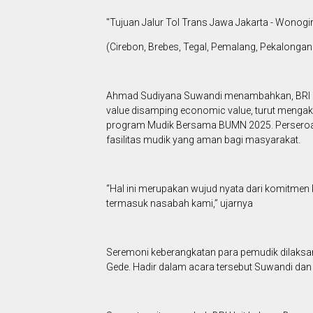
"Tujuan Jalur Tol Trans Jawa Jakarta - Wonogir
(Cirebon, Brebes, Tegal, Pemalang, Pekalongan 
Ahmad Sudiyana Suwandi menambahkan, BRI s
value disamping economic value, turut menga
program Mudik Bersama BUMN 2025. Perseroa
fasilitas mudik yang aman bagi masyarakat.
“Hal ini merupakan wujud nyata dari komitmen 
termasuk nasabah kami,” ujarnya
Seremoni keberangkatan para pemudik dilaksa
Gede. Hadir dalam acara tersebut Suwandi dan 