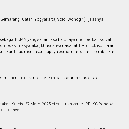
i
Semarang, Klaten, Yogyakarta, Solo, Wonogiri)," jelasnya.
ebagai BUMN yang senantiasa berupaya memberikan social
komodasi masyarakat, khususnya nasabah BRI untuk ikut dalam
n akan terus mendukung upaya pemerintah dalam memberikan
kami menghadirkan value lebih bagi seluruh masyarakat,
nakan Kamis, 27 Maret 2025 di halaman kantor BRI KC Pondok
jajarannya.