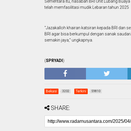
Sementara itu, nasabah BRI Unit Lubang Buaya
telah memfasilitasi mudik Lebaran tahun 2025
"Jazakalloh khairan katsiran kepada BRI dan s
BRI agar bisa berkumpul dengan sanak saudar
semakin jaya," ungkapnya.
(
SPRYADI
)
Bekasi
Terkini
3202
59810
SHARE: