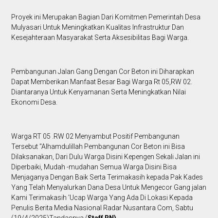
Proyek ini Merupakan Bagian Dari Komitmen Pemerintah Desa
Mulyasari Untuk Meningkatkan Kualitas Infrastruktur Dan
Kesejahteraan Masyarakat Serta Aksesibilitas Bagi Warga.
Pembangunan Jalan Gang Dengan Cor Beton ini Diharapkan
Dapat Memberikan Manfaat Besar Bagi Warga Rt 05,RW 02.
Diantaranya Untuk Kenyamanan Serta Meningkatkan Nilai
Ekonomi Desa.
Warga RT 05 .RW 02 Menyambut Positif Pembangunan
Tersebut "Alhamdulillah Pembangunan Cor Beton ini Bisa
Dilaksanakan, Dari Dulu Warga Disini Kepengen Sekali Jalan ini
Diperbaiki, Mudah -mudahan Semua Warga Disini Bisa
Menjaganya Dengan Baik Serta Terimakasih kepada Pak Kades
Yang Telah Menyalurkan Dana Desa Untuk Mengecor Gang jalan
Kami Terimakasih 'Ucap Warga Yang Ada Di Lokasi Kepada
Penulis Berita Media Nasional Radar Nusantara Com, Sabtu
(19/4/2025)Tandasnya.(
Staff RN)