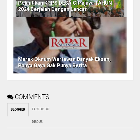
Pelantikan KPPS DESA Citrajaya TAHUN
2024 Berjalan Dengan Lancar
Marak Oknum Wartawan Banyak Eksen,
Punya Gaya Gak Punya Berita
COMMENTS
FACEBOOK
:
BLOGGER
DISQUS