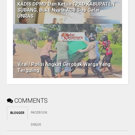
KADIS DPMD Dan Ketua TPAD KABUPATEN
SUBANG, Bukti Nyata ACB Siap Gelar
UNRAS.
Viral ! Polisi Angkat Gerobak Warga Yang
Terguling
COMMENTS
FACEBOOK
:
BLOGGER
DISQUS