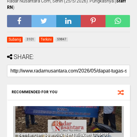
Radar Nusantara Com, Senin (25/5/2026). Pungkasnya.(
Staff
RN
)
Subang
Terkini
3101
59847
SHARE:
RECOMMENDED FOR YOU
Bentangan Spanduk Bertuliskan COPOT