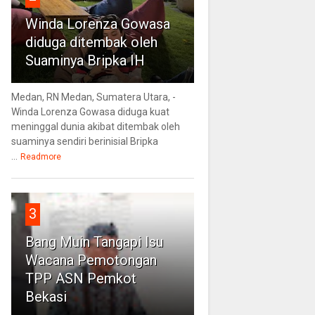
Winda Lorenza Gowasa
diduga ditembak oleh
Suaminya Bripka IH
Medan, RN Medan, Sumatera Utara, -
Winda Lorenza Gowasa diduga kuat
meninggal dunia akibat ditembak oleh
suaminya sendiri berinisial Bripka
...
Readmore
3
Bang Muin Tangapi Isu
Wacana Pemotongan
TPP ASN Pemkot
Bekasi