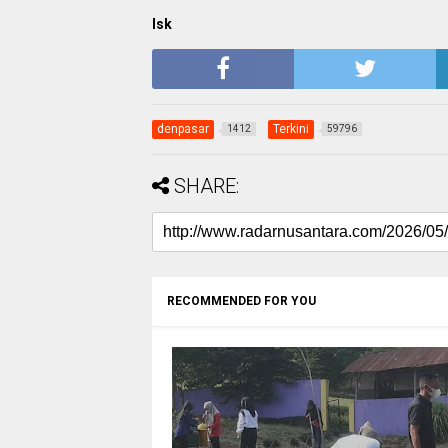
Isk
denpasar
Terkini
1412
59796
SHARE:
RECOMMENDED FOR YOU