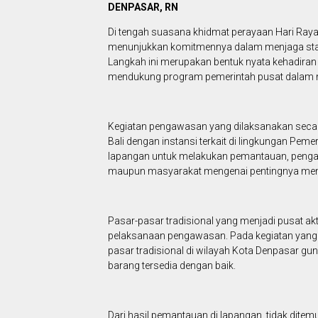
DENPASAR, RN
Di tengah suasana khidmat perayaan Hari Raya
menunjukkan komitmennya dalam menjaga stabi
Langkah ini merupakan bentuk nyata kehadiran
mendukung program pemerintah pusat dalam m
Kegiatan pengawasan yang dilaksanakan secara 
Bali dengan instansi terkait di lingkungan Pem
lapangan untuk melakukan pemantauan, penga
maupun masyarakat mengenai pentingnya menjag
Pasar-pasar tradisional yang menjadi pusat a
pelaksanaan pengawasan. Pada kegiatan yang d
pasar tradisional di wilayah Kota Denpasar gu
barang tersedia dengan baik.
Dari hasil pemantauan di lapangan, tidak dit