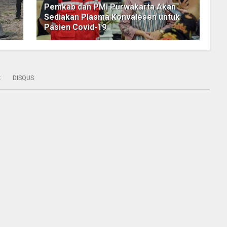
Pemkab dan PMI Purwakarta Akan
Sediakan Plasma Konvalesen untuk
Pasien Covid-19
:
DISQUS