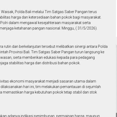
 Waisak, Polda Bali melalui Tim Satgas Saber Pangan terus
litas harga dan ketersediaan bahan pokok bagi masyarakat.
 Polri dalam mengawal kesejahteraan masyarakat serta
enjaga ketahanan pangan nasional. Minggu, ( 31/5/2026).
rutin dan berkelanjutan tersebut melibatkan sinergi antara Polda
erintah Provinsi Bali. Tim Satgas Saber Pangan turun langsung ke
wasan, serta memberikan edukasi kepada para pedagang
a stabilitas harga dan distribusi bahan pokok.
ktivitas ekonomi masyarakat menjadi sasaran utama dalam
ilaksanakan hari ini, tim melakukan pemantauan di sejumlah
na memastikan harga kebutuhan pokok tetap stabil dan stok
emukan adanya indikasi penimbunan, permainan harga, maupun