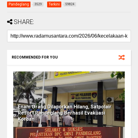
Pandeglang
Terkini
3529
59824
SHARE:
RECOMMENDED FOR YOU
Enam Orang Dilaporkan Hilang, Satpolair
Resort Pandeglang Berhasil Evakuasi
Korban