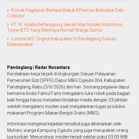
Polsek Pagelaran Berhasil Bekuk 4 Preman Berkedok Debt
Collector
PT. XL Axiata Bertanggung Jawab Atas Insiden Robohnya
Tower BTS Yang Menimpa Rumah Warga Sumur
Lomba UKS Tingkat Kabupaten Di Pandeglang Sukses
Dilaksanakan
Pandeglang | Radar Nusantara
Kecelakaan kerja terjadi di lingkungan Satuan Pelayanan
Pemenuhan Gizi (SPPG) Dapur MBG Cigeulis 004, Kabupaten
Pandeglang, Rabu (3/6/2026) dini hari. Seorang pegawai dapur
bernama Andis Fahrul Fami mengalami luka robek pada bagian
kaki hingga harus menjalani tindakan medis dengan 23 jahitan
setelah mengalami insiden saat menjalankan tugas produksi
makanan Program Makan Bergizi Gratis (MBG).
Informasi mengenai kejadian tersebut juga dibenarkan oleh
Muhani, warga Kampung Cigeulis yang juga merupakan orang
tua korban. Menurutnya, insiden terjadi sekitar pukul 03.00 WIB