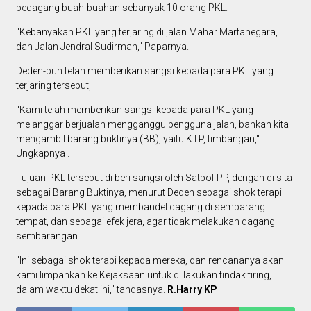
pedagang buah-buahan sebanyak 10 orang PKL.
"Kebanyakan PKL yang terjaring di jalan Mahar Martanegara,
dan Jalan Jendral Sudirman," Paparnya.
Deden-pun telah memberikan sangsi kepada para PKL yang
terjaring tersebut,
"Kami telah memberikan sangsi kepada para PKL yang
melanggar berjualan mengganggu pengguna jalan, bahkan kita
mengambil barang buktinya (BB), yaitu KTP, timbangan,"
Ungkapnya .
Tujuan PKL tersebut di beri sangsi oleh Satpol-PP, dengan di sita
sebagai Barang Buktinya, menurut Deden sebagai shok terapi
kepada para PKL yang membandel dagang di sembarang
tempat, dan sebagai efek jera, agar tidak melakukan dagang
sembarangan.
"Ini sebagai shok terapi kepada mereka, dan rencananya akan
kami limpahkan ke Kejaksaan untuk di lakukan tindak tiring,
dalam waktu dekat ini," tandasnya.
R.Harry KP