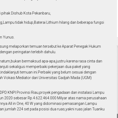
ti pihak Dishub Kota Pekanbaru,
ng,Lampu tidak hidup,Baterai Lithium hilang dan beberapa fungsi
en Yunus.
ngsung melaporkan temuan tersebut ke Aparat Penegak Hukum
engan peringatan terlebih dahulu.
matum,bukan bermaksud apa-apa,justru karena rasa cinta dan
njuti sekaligus memperbaiki pekerjaan dua paket yang
ndaklanjuti temuan ini.Perbaiki yang belum sesuai dengan
h Vokasi Mediator dari Universitas Gadjah Mada (UGM)
 DPD KNPI Provinsi Riau,proyek pengadaan dan instalasi Lampu
hun 2020 sebesar Rp.4.622.464.000 Milyar atas nama perusahaan
annya All in One, 40 W yang didominasi pemasangan Lampu
 jumlah 224 set pada posisi dua ruas,yakni ruas jalan Tuanku