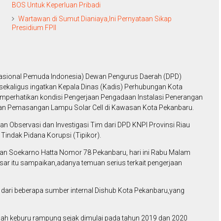
BOS Untuk Keperluan Pribadi
Wartawan di Sumut Dianiaya,Ini Pernyataan Sikap
Presidium FPII
asional Pemuda Indonesia) Dewan Pengurus Daerah (DPD)
sekaligus ingatkan Kepala Dinas (Kadis) Perhubungan Kota
emperhatikan kondisi Pengerjaan Pengadaan Instalasi Penerangan
n Pemasangan Lampu Solar Cell di Kawasan Kota Pekanbaru.
atan Observasi dan Investigasi Tim dari DPD KNPI Provinsi Riau
Tindak Pidana Korupsi (Tipikor).
alan Soekarno Hatta Nomor 78 Pekanbaru, hari ini Rabu Malam
esar itu sampaikan,adanya temuan serius terkait pengerjaan
dari beberapa sumber internal Dishub Kota Pekanbaru,yang
dah keburu rampung sejak dimulai pada tahun 2019 dan 2020