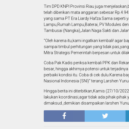
Tim DPD KNPI Provinsi Riau juga menjelaskan,
telah diberikan mata anggaran sebesar Rp.4.
yang sama PT Era Liardy Hafza.Sama seperti yang
Lampu,Rumah Lampu,Baterai, PV Modules dengan 
Tambusai (Nangka),Jalan Naga Sakti dan Jala
"Oleh karena itu,kami ingatkan kembali! agar 
sampai timbul perhitungan yang tidak pas,ya
Mitra Strategis Pemerintah berpesan untuk dilak
Coba Pak Kadis periksa kembali PPK dan Rekan
besar, hingga akhirnya potensi untuk terjadiny
perbaiki kondisi itu. Coba di cek dulu.Karena b
Nasional Indonesia (SNI)" terang Larshen Yunu
Hingga berita ini diterbitkan,Kamis (27/10/202
lakukan koordinasi,agar tidak ada pihak-pihak
dimaksud.,demikian disampaikan larshen Yunu