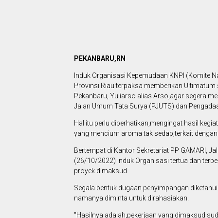
PEKANBARU,RN
Induk Organisasi Kepemudaan KNPI (Komite N
Provinsi Riau terpaksa memberikan Ultimatum 
Pekanbaru, Yuliarso alias Arso,agar segera m
Jalan Umum Tata Surya (PJUTS) dan Pengadaa
Hal itu perlu diperhatikan,mengingat hasil kegi
yang mencium aroma tak sedap,terkait dengan 
Bertempat di Kantor Sekretariat PP GAMARI, J
(26/10/2022) Induk Organisasi tertua dan terb
proyek dimaksud.
Segala bentuk dugaan penyimpangan diketahui 
namanya diminta untuk dirahasiakan.
"Hasilnya adalah,pekerjaan yang dimaksud su