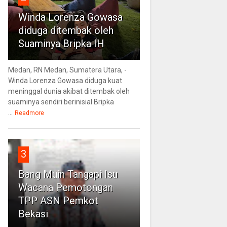
Winda Lorenza Gowasa
diduga ditembak oleh
Suaminya Bripka IH
Medan, RN Medan, Sumatera Utara, -
Winda Lorenza Gowasa diduga kuat
meninggal dunia akibat ditembak oleh
suaminya sendiri berinisial Bripka
...
Readmore
3
Bang Muin Tangapi Isu
Wacana Pemotongan
TPP ASN Pemkot
Bekasi