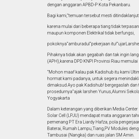
dengan anggaran APBD-P Kota Pekanbaru.
Bagi kami,"temuan tersebut mesti ditindaklanju
karena mulai dari beberapa tiang tidak terpasa
maupun komponen Elektrikal tidak berfungsi,
pokoknya"amburadul"pekerjaan itu!"ujarLarsh
Pihaknya tidak akan gegabah dan tak ingin la
(APH),karena DPD KNPI Provinsi Riau memulai d
"Mohon maaf kalau pak Kadishub itu kami Ulti
hormat kami padanya, untuk segera menindakla
dimaksud.Ayo pak Kadishub! bergegaslah dan ti
prosedurnya"ajak larshen Yunus,Alumni Sekola
Yogyakarta
Dalam keterangan yang diberikan Media Center
Solar Cell (LPJU) mendapat mata anggaran ta
pemenang PT Era Liardy Hafza, pola pengerja
Baterai, Rumah Lampu,Tiang,PV Modules dengan
Tambusai (Nangka) dan ruas jalan SM Amin.