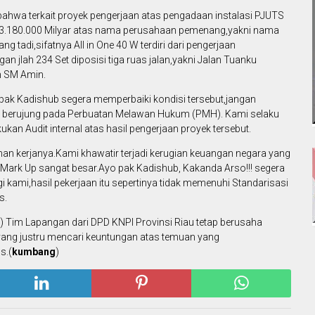
bahwa terkait proyek pengerjaan atas pengadaan instalasi PJUTS
943.180.000 Milyar atas nama perusahaan pemenang,yakni nama
 tadi,sifatnya All in One 40 W terdiri dari pengerjaan
jlah 234 Set diposisi tiga ruas jalan,yakni Jalan Tuanku
n SM Amin.
bapak Kadishub segera memperbaiki kondisi tersebut,jangan
ng berujung pada Perbuatan Melawan Hukum (PMH). Kami selaku
ukan Audit internal atas hasil pengerjaan proyek tersebut.
an kerjanya.Kami khawatir terjadi kerugian keuangan negara yang
a Mark Up sangat besar.Ayo pak Kadishub, Kakanda Arso!!! segera
agi kami,hasil pekerjaan itu sepertinya tidak memenuhi Standarisasi
s.
2) Tim Lapangan dari DPD KNPI Provinsi Riau tetap berusaha
 yang justru mencari keuntungan atas temuan yang
s.(
kumbang
)