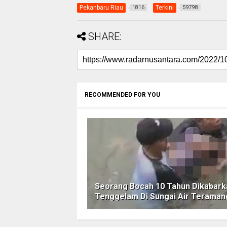
Pekanbaru Riau
Terkini
1816
59798
SHARE:
RECOMMENDED FOR YOU
Seorang Bocah 10 Tahun Dikabark
Tenggelam Di Sungai Air Teraman