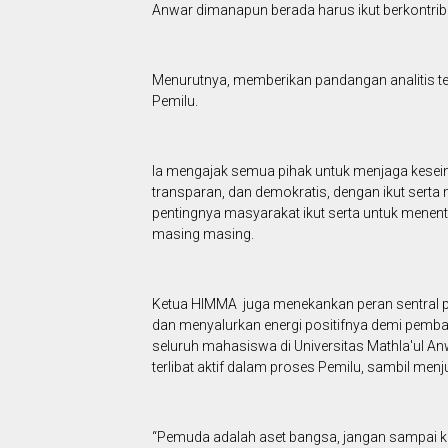
Anwar dimanapun berada harus ikut berkontrib
Menurutnya, memberikan pandangan analitis te
Pemilu.
Ia mengajak semua pihak untuk menjaga keseimb
transparan, dan demokratis, dengan ikut serta
pentingnya masyarakat ikut serta untuk men
masing masing.
Ketua HIMMA juga menekankan peran sentral
dan menyalurkan energi positifnya demi pemba
seluruh mahasiswa di Universitas Mathla'ul A
terlibat aktif dalam proses Pemilu, sambil men
“Pemuda adalah aset bangsa, jangan sampai ki