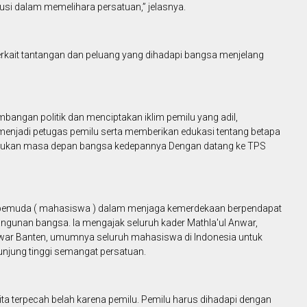
usi dalam memelihara persatuan,” jelasnya.
rkait tantangan dan peluang yang dihadapi bangsa menjelang
angan politik dan menciptakan iklim pemilu yang adil,
 menjadi petugas pemilu serta memberikan edukasi tentang betapa
entukan masa depan bangsa kedepannya Dengan datang ke TPS
 pemuda ( mahasiswa ) dalam menjaga kemerdekaan berpendapat
ngunan bangsa. Ia mengajak seluruh kader Mathla'ul Anwar,
nwar Banten, umumnya seluruh mahasiswa di Indonesia untuk
junjung tinggi semangat persatuan.
ta terpecah belah karena pemilu. Pemilu harus dihadapi dengan