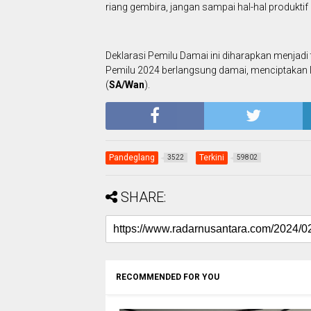
riang gembira, jangan sampai hal-hal produkt
Deklarasi Pemilu Damai ini diharapkan menjadi 
Pemilu 2024 berlangsung damai, menciptakan
(
SA/Wan
).
Pandeglang
Terkini
3522
59802
SHARE:
RECOMMENDED FOR YOU