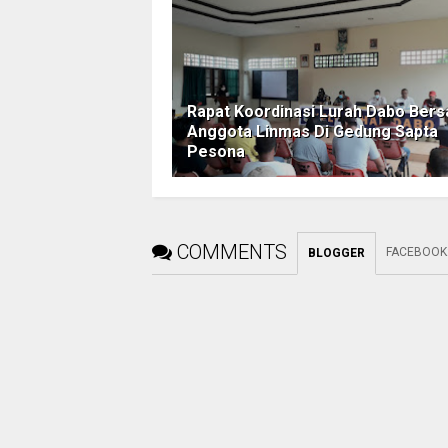
Rapat Koordinasi Lurah Dabo Ber
Anggota Linmas Di Gedung Sapta
Pesona
COMMENTS
FACEBOOK
BLOGGER