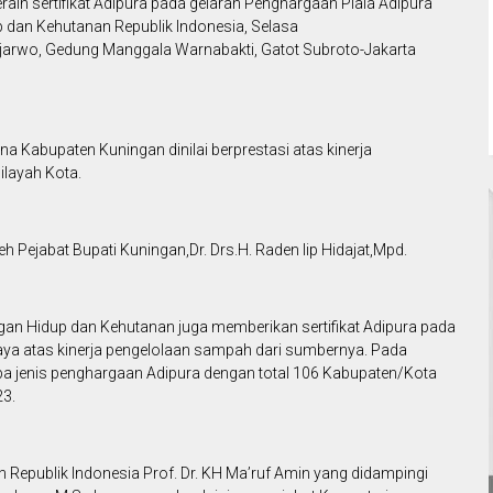
aih sertifikat Adipura pada gelaran Penghargaan Piala Adipura
 dan Kehutanan Republik Indonesia, Selasa
djarwo, Gedung Manggala Warnabakti, Gatot Subroto-Jakarta
na Kabupaten Kuningan dinilai berprestasi atas kinerja
ilayah Kota.
leh Pejabat Bupati Kuningan,Dr. Drs.H. Raden Iip Hidajat,Mpd.
gan Hidup dan Kehutanan juga memberikan sertifikat Adipura pada
aya atas kinerja pengelolaan sampah dari sumbernya. Pada
pa jenis penghargaan Adipura dengan total 106 Kabupaten/Kota
23.
n Republik Indonesia Prof. Dr. KH Ma’ruf Amin yang didampingi