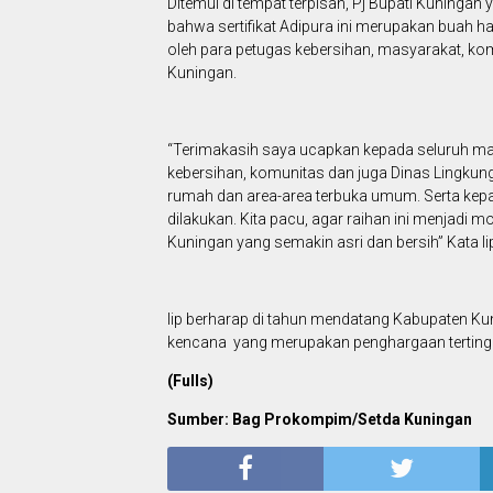
Ditemui di tempat terpisah, Pj Bupati Kuninga
bahwa sertifikat Adipura ini merupakan buah has
oleh para petugas kebersihan, masyarakat, ko
Kuningan.
“Terimakasih saya ucapkan kepada seluruh m
kebersihan, komunitas dan juga Dinas Lingkung
rumah dan area-area terbuka umum. Serta kep
dilakukan. Kita pacu, agar raihan ini menjadi m
Kuningan yang semakin asri dan bersih” Kata Ii
Iip berharap di tahun mendatang Kabupaten Kunin
kencana yang merupakan penghargaan tertingg
(Fulls)
Sumber: Bag Prokompim/Setda Kuningan