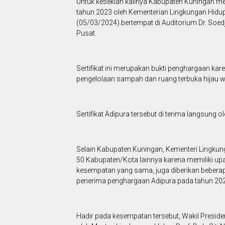
Untuk kesekian kalinya Kabupaten Kuningan mer
tahun 2023 oleh Kementerian Lingkungan Hidup
(05/03/2024).bertempat di Auditorium Dr. Soe
Pusat.
Sertifikat ini merupakan bukti penghargaan kare
pengelolaan sampah dan ruang terbuka hijau w
Sertifikat Adipura tersebut di terima langsung o
Selain Kabupaten Kuningan, Kementeri Lingkun
50 Kabupaten/Kota lainnya karena memiliki up
kesempatan yang sama, juga diberikan bebera
penerima penghargaan Adipura pada tahun 20
Hadir pada kesempatan tersebut, Wakil Preside