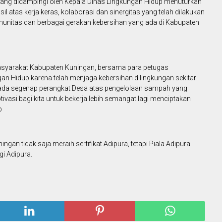
n yang didampingi oleh Kepala Dinas Lingkungan Hidup menuturkan
il atas kerja keras, kolaborasi dan sinergitas yang telah dilakukan
munitas dan berbagai gerakan kebersihan yang ada di Kabupaten
asyarakat Kabupaten Kuningan, bersama para petugas
an Hidup karena telah menjaga kebersihan dilingkungan sekitar
ada segenap perangkat Desa atas pengelolaan sampah yang
otivasi bagi kita untuk bekerja lebih semangat lagi menciptakan
p
gan tidak saja meraih sertifikat Adipura, tetapi Piala Adipura
i Adipura.