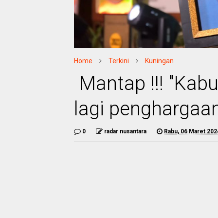
Home
Terkini
Kuningan
Mantap !!! "Kab
lagi penghargaan
0
radar nusantara
Rabu, 06 Maret 202