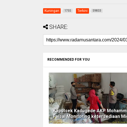
Kuningan
Terkini
1755
59833
SHARE:
RECOMMENDED FOR YOU
Kapolsek Kadugede AKP Mohamm
Faisal Monitoring ketersediaan M