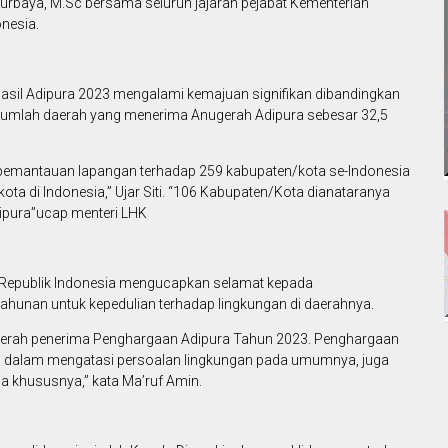
ti Nurbaya, M.Sc bersama seluruh jajaran pejabat Kementerian
nesia.
hasil Adipura 2023 mengalami kemajuan signifikan dibandingkan
 jumlah daerah yang menerima Anugerah Adipura sebesar 32,5
 pemantauan lapangan terhadap 259 kabupaten/kota se-Indonesia
kota di Indonesia,” Ujar Siti. “106 Kabupaten/Kota dianataranya
ipura”ucap menteri LHK
Republik Indonesia mengucapkan selamat kepada
hunan untuk kepedulian terhadap lingkungan di daerahnya.
aerah penerima Penghargaan Adipura Tahun 2023. Penghargaan
an dalam mengatasi persoalan lingkungan pada umumnya, juga
a khususnya,” kata Ma’ruf Amin.