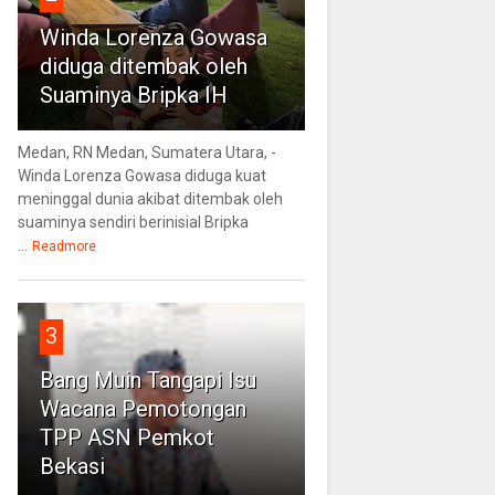
Winda Lorenza Gowasa
diduga ditembak oleh
Suaminya Bripka IH
Medan, RN Medan, Sumatera Utara, -
Winda Lorenza Gowasa diduga kuat
meninggal dunia akibat ditembak oleh
suaminya sendiri berinisial Bripka
...
Readmore
3
Bang Muin Tangapi Isu
Wacana Pemotongan
TPP ASN Pemkot
Bekasi