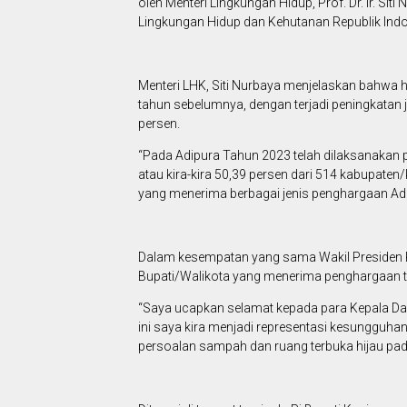
oleh Menteri Lingkungan Hidup, Prof. Dr. Ir. Si
Lingkungan Hidup dan Kehutanan Republik Indo
Menteri LHK, Siti Nurbaya menjelaskan bahwa 
tahun sebelumnya, dengan terjadi peningkatan
persen.
“Pada Adipura Tahun 2023 telah dilaksanakan
atau kira-kira 50,39 persen dari 514 kabupaten/
yang menerima berbagai jenis penghargaan Ad
Dalam kesempatan yang sama Wakil Presiden 
Bupati/Walikota yang menerima penghargaan ta
“Saya ucapkan selamat kepada para Kepala D
ini saya kira menjadi representasi kesungguh
persoalan sampah dan ruang terbuka hijau pad