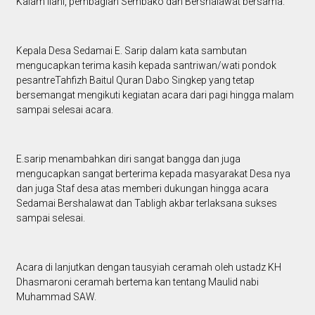
Kalam Ilahi, pembagian Sembako dan Bershalawat bersama.
Kepala Desa Sedamai E. Sarip dalam kata sambutan
mengucapkan terima kasih kepada santriwan/wati pondok
pesantreTahfizh Baitul Quran Dabo Singkep yang tetap
bersemangat mengikuti kegiatan acara dari pagi hingga malam
sampai selesai acara.
E.sarip menambahkan diri sangat bangga dan juga
mengucapkan sangat berterima kepada masyarakat Desa nya
dan juga Staf desa atas memberi dukungan hingga acara
Sedamai Bershalawat dan Tabligh akbar terlaksana sukses
sampai selesai.
Acara di lanjutkan dengan tausyiah ceramah oleh ustadz KH
Dhasmaroni ceramah bertema kan tentang Maulid nabi
Muhammad SAW.