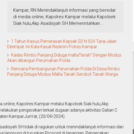
Kampar, RN Menindaklanjuti informasi yang beredar
di media online, Kapolres Kampar melalui Kapolsek
Siak hulu,Akp Asadisyah SH.Memerintahkan...
1 Tahun Kasus Pemerasan Kepsek SD N 024 Tarai Jalan
Ditempat. Ini Kata Kasat Reskrim Polres Kampar
Kades Rimbo Panjang Diduga mafiaTanah" Dengan Modus
Akan dibangun Perumahan Polda
Rencana Pembangunan Perumahan Polda Di Desa Rimbo
Panjang Diduga Modus Mafia Tanah Serobot Tanah Warga
ia online, Kapolres Kampar melalui Kapolsek Siak hulu,Akp
lakukan pengecekan terkait dugaan adanya aktivitas Galian C
upaten Kampar.Jum'at, (20/09/2024)
disyah SH.tidak di ragukan untuk menindaklanjuti informasi dari
ya langsung di turunkan Prosonil di lapangan. Pengecekan