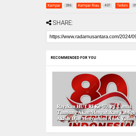
Kampar
Kampar Riau
Terkini
286
407
5
SHARE:
RECOMMENDED FOR YOU
𝐑𝐚𝐲𝐚𝐤𝐚𝐧 𝐇𝐔𝐓 𝐑𝐈 𝐊𝐞-80, 𝐏𝐣. 𝐂𝐚𝐦𝐚𝐭
𝐓𝐚𝐦𝐛𝐚𝐧𝐠 𝐀𝐤𝐚𝐧 𝐌𝐞𝐧𝐠𝐚𝐝𝐚𝐤𝐚𝐧 𝐓𝐚𝐛𝐥𝐢𝐠𝐡
𝐀𝐤𝐛𝐚𝐫 𝐃𝐚𝐧 𝐌𝐞𝐧𝐲𝐚𝐧𝐭𝐮𝐧𝐢 𝐀𝐧𝐚𝐤 𝐘𝐚𝐭𝐢𝐦