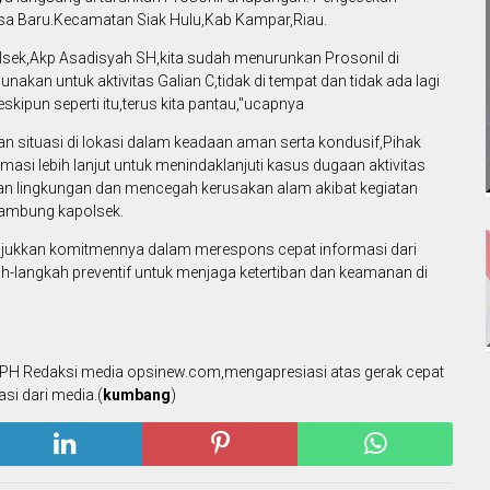
Desa Baru.Kecamatan Siak Hulu,Kab Kampar,Riau.
olsek,Akp Asadisyah SH,kita sudah menurunkan Prosonil di
akan untuk aktivitas Galian C,tidak di tempat dan tidak ada lagi
skipun seperti itu,terus kita pantau,"ucapnya
an situasi di lokasi dalam keadaan aman serta kondusif,Pihak
asi lebih lanjut untuk menindaklanjuti kasus dugaan aktivitas
arian lingkungan dan mencegah kerusakan alam akibat kegiatan
"Sambung kapolsek.
njukkan komitmennya dalam merespons cepat informasi dari
-langkah preventif untuk menjaga ketertiban dan keamanan di
 PH Redaksi media opsinew.com,mengapresiasi atas gerak cepat
si dari media.(
kumbang
)