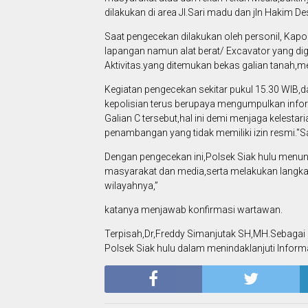
dilakukan di area Jl.Sari madu dan jln Hakim 
Saat pengecekan dilakukan oleh personil, Kap
lapangan namun alat berat/ Excavator yang digun
Aktivitas.yang ditemukan bekas galian tanah,me
Kegiatan pengecekan sekitar pukul 15.30 WIB,d
kepolisian terus berupaya mengumpulkan inform
Galian C tersebut,hal ini demi menjaga kelest
penambangan yang tidak memiliki izin resmi.
Dengan pengecekan ini,Polsek Siak hulu menu
masyarakat dan media,serta melakukan langkah
wilayahnya,”
katanya menjawab konfirmasi wartawan.
Terpisah,Dr,Freddy Simanjutak SH,MH.Sebagai
Polsek Siak hulu dalam menindaklanjuti Informa