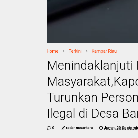
Home
Terkini
Kampar Riau
Menindaklanjuti
Masyarakat,Kapo
Turunkan Personi
Ilegal di Desa Ba
0
radar nusantara
Jumat, 20 Septemb