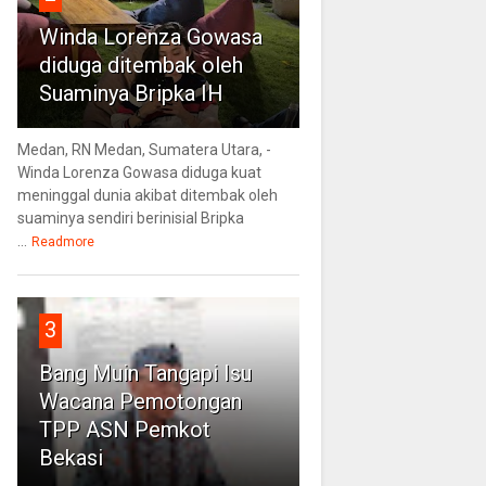
Winda Lorenza Gowasa
diduga ditembak oleh
Suaminya Bripka IH
Medan, RN Medan, Sumatera Utara, -
Winda Lorenza Gowasa diduga kuat
meninggal dunia akibat ditembak oleh
suaminya sendiri berinisial Bripka
...
Readmore
3
Bang Muin Tangapi Isu
Wacana Pemotongan
TPP ASN Pemkot
Bekasi