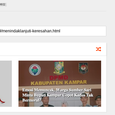
9802
𝐄𝐦𝐨𝐬𝐢 𝐌𝐞𝐦𝐮𝐧𝐜𝐚𝐤, 𝐖𝐚𝐫𝐠𝐚 𝐒𝐮𝐦𝐛𝐞𝐫 𝐒𝐚𝐫𝐢
𝐌𝐢𝐧𝐭𝐚 𝐁𝐮𝐩𝐚𝐭𝐢 𝐊𝐚𝐦𝐩𝐚𝐫 𝐂𝐨𝐩𝐨𝐭 𝐊𝐚𝐝𝐞𝐬 𝐓𝐚𝐤
𝐁𝐞𝐫𝐦𝐨𝐫𝐚𝐥?