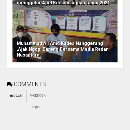
menggelar Apel Kesiapsiagaan tahun 2021
Muhammad Ali Amd Kades Nanggerang
,Ajak Ngopi Bareng Bersama Media Radar
Nusantara
COMMENTS
FACEBOOK
:
BLOGGER
DISQUS