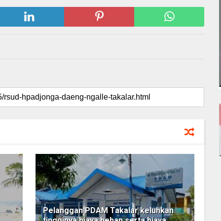
Pelanggan PDAM Takalar keluhkan
tingginya biaya beban serta biaya