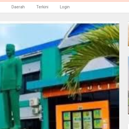
Daerah
Terkini
Login