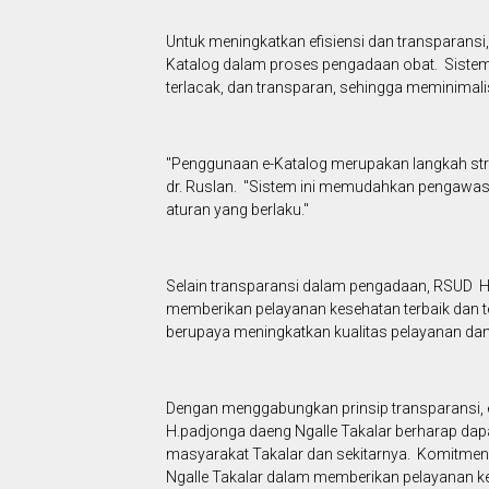
Untuk meningkatkan efisiensi dan transparans
Katalog dalam proses pengadaan obat. Sistem 
terlacak, dan transparan, sehingga meminimali
"Penggunaan e-Katalog merupakan langkah strat
dr. Ruslan. "Sistem ini memudahkan pengawa
aturan yang berlaku."
Selain transparansi dalam pengadaan, RSUD H
memberikan pelayanan kesehatan terbaik dan t
berupaya meningkatkan kualitas pelayanan dan
Dengan menggabungkan prinsip transparansi, e
H.padjonga daeng Ngalle Takalar berharap dapa
masyarakat Takalar dan sekitarnya. Komitmen
Ngalle Takalar dalam memberikan pelayanan ke