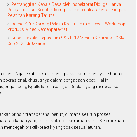
Pemanggilan Kepala Desa oleh Inspektorat Diduga Hanya
Pengalihan Isu, Sorotan Mengarah ke Legalitas Penyelenggara
Pelatihan Karang Taruna
Daeng Se’re Dorong Pelaku Kreatif Takalar Lewat Workshop
Produksi Video Kemenparekraf
Bupati Takalar Lepas Tim SSB U-12 Menuju Kejurnas FOSMI
Cup 2025 di Jakarta
 daeng Ngalle kab Takalar menegaskan komitmennya terhadap
tan operasional, khususnya dalam pengadaan obat. Hal ini
djonga daeng Ngalle kab Takalar, dr. Ruslan, yang menekankan
k.
kan prinsip transparansi penuh, di mana seluruh proses
ermasuk rekanan yang memasok obat ke rumah sakit. Keterbukaan
an mencegah praktik-praktik yang tidak sesuai aturan.