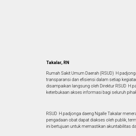
Takalar, RN
Rumah Sakit Umum Daerah (RSUD) H.padjonga
transparansi dan efisiensi dalam setiap kegia
disampaikan langsung oleh Direktur RSUD H.pa
keterbukaan akses informasi bagi seluruh piha
RSUD H.padjonga daeng Ngalle Takalar menerap
pengadaan obat dapat diakses oleh publik, t
ini bertujuan untuk memastikan akuntabilitas d