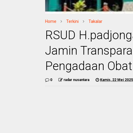
Home
Terkini
Takalar
RSUD H.padjonga
Jamin Transparan
Pengadaan Obat 
0
radar nusantara
Kamis, 22 Mei 2025