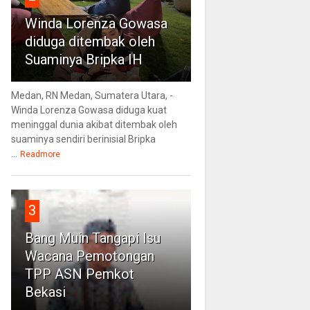
Winda Lorenza Gowasa
diduga ditembak oleh
Suaminya Bripka IH
Medan, RN Medan, Sumatera Utara, -
Winda Lorenza Gowasa diduga kuat
meninggal dunia akibat ditembak oleh
suaminya sendiri berinisial Bripka
...
Readmore
3
Bang Muin Tangapi Isu
Wacana Pemotongan
TPP ASN Pemkot
Bekasi