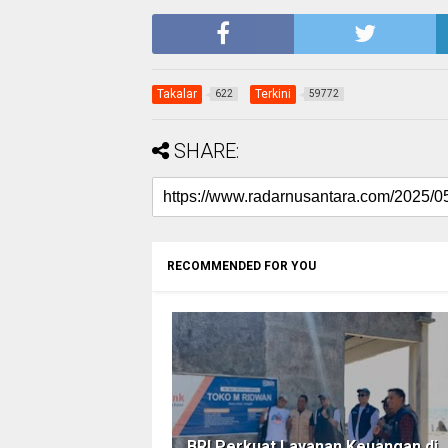
Takalar
Terkini
622
59772
SHARE:
RECOMMENDED FOR YOU
BRI Perkuat Layanan Keuangan di