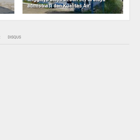
admistrasi dan Kualitas Air
:
DISQUS