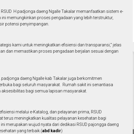
i, RSUD H.padjonga daeng Ngalle Takalar memanfaatkan sistem e-
ini memungkinkan proses pengadaan yang lebih terstruktur,
sir potensi penyimpangan.
egis kami untuk meningkatkan efisiensi dan transparansi," jelas
san dan memastikan proses pengadaan berjalan sesuai dengan
.padjonga daeng Ngalle kab Takalar juga berkomitmen
erbuka bagi seluruh masyarakat. Rumah sakit ini senantiasa
 aksesibilitas bagi semua lapisan masyarakat.
fisiensi melalui e-Katalog, dan pelayanan prima, RSUD
t terus meningkatkan kualitas pelayanan kesehatan bagi
 ini merupakan wujud nyata dari dedikasi RSUD pajongga daeng
sehatan yang terbaik.(
abd kadir
)