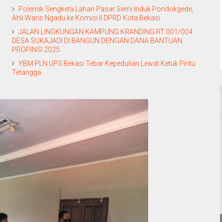
Polemik Sengketa Lahan Pasar Semi Induk Pondokgede,
Ahli Waris Ngadu ke Komisi II DPRD Kota Bekasi
JALAN LINGKUNGAN KAMPUNG KRANDING RT 001/004
DESA SUKAJADI DI BANGUN DENGAN DANA BANTUAN
PROPINSI 2025
YBM PLN UP3 Bekasi Tebar Kepedulian Lewat Ketuk Pintu
Tetangga