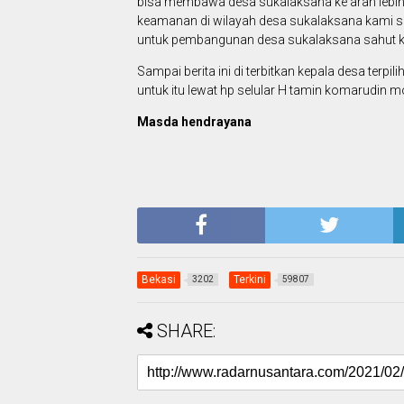
bisa membawa desa sukalaksana ke arah lebih b
keamanan di wilayah desa sukalaksana kami s
untuk pembangunan desa sukalaksana sahut k
Sampai berita ini di terbitkan kepala desa terp
untuk itu lewat hp selular H tamin komarudin
Masda hendrayana
Bekasi
Terkini
3202
59807
SHARE: