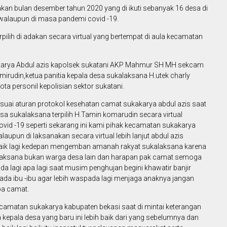
akan bulan desember tahun 2020 yang di ikuti sebanyak 16 desa di
walaupun di masa pandemi covid -19.
pilih di adakan secara virtual yang bertempat di aula kecamatan
karya Abdul azis kapolsek sukatani AKP Mahmur SH MH sekcam
irudin,ketua panitia kepala desa sukalaksana H.utek charly
a personil kepolisian sektor sukatani.
esuai aturan protokol kesehatan camat sukakarya abdul azis saat
desa sukalaksana terpilih H.Tamin komarudin secara virtual
id -19 seperti sekarang ini kami pihak kecamatan sukakarya
aupun di laksanakan secara virtual lebih lanjut abdul azis
 baik lagi kedepan mengemban amanah rakyat sukalaksana karena
alaksana bukan warga desa lain dan harapan pak camat semoga
 lagi apa lagi saat musim penghujan begini khawatir banjir
da ibu -ibu agar lebih waspada lagi menjaga anaknya jangan
 pa camat.
camatan sukakarya kabupaten bekasi saat di mintai keterangan
 kepala desa yang baru ini lebih baik dari yang sebelumnya dan