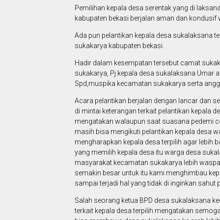
Pemilihan kepala desa serentak yang di laksan
kabupaten bekasi berjalan aman dan kondusif 
Ada pun pelantikan kepala desa sukalaksana ter
sukakarya kabupaten bekasi.
Hadir dalam kesempatan tersebut camat suka
sukakarya, Pj kepala desa sukalaksana Umar am
Spd,muspika kecamatan sukakarya serta anggot
Acara pelantikan berjalan dengan lancar dan s
di mintai keterangan terkait pelantikan kepala 
mengatakan walaupun saat suasana pedemi cov
masih bisa mengikuti pelantikan kepala desa wal
mengharapkan kepala desa terpilih agar lebih
yang memilih kepala desa itu warga desa suk
masyarakat kecamatan sukakarya lebih waspada
semakin besar untuk itu kami menghimbau kepa
sampai terjadi hal yang tidak di inginkan sahut
Salah seorang ketua BPD desa sukalaksana ke
terkait kepala desa terpilih mengatakan semoga