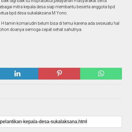
aik lagi baik itu inspratuktur,pelayanan masyarakat serta
ebagai mitra kepala desa siap membantu beserta anggota bpd
etua bpd desa sukalaksana M Yono.
ilih H tamin komarudin belum bisa di temui karena ada seseuatu hal
 mohon doanya semoga cepat sehat sahutnya.