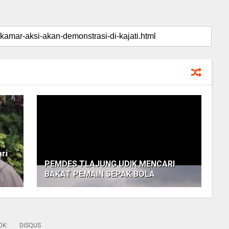
ri
PEMDES TLAJUNG UDIK MENCARI
BAKAT PEMAIN SEPAK BOLA
OK
:
DISQUS