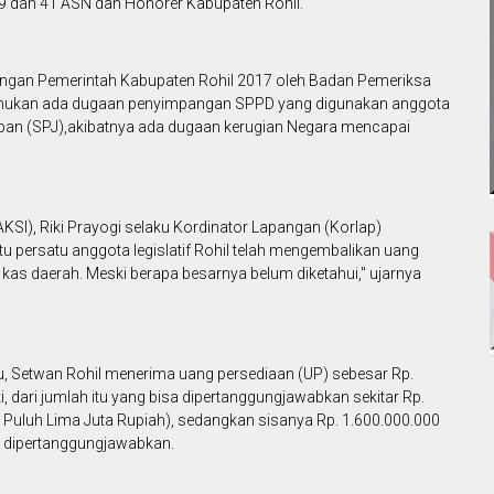
9 dan 41 ASN dan Honorer Kabupaten Rohil.
ngan Pemerintah Kabupaten Rohil 2017 oleh Badan Pemeriksa
temukan ada dugaan penyimpangan SPPD yang digunakan anggota
ban (SPJ),akibatnya ada dugaan kerugian Negara mencapai
SI), Riki Prayogi selaku Kordinator Lapangan (Korlap)
u persatu anggota legislatif Rohil telah mengembalikan uang
 kas daerah. Meski berapa besarnya belum diketahui," ujarnya
lu, Setwan Rohil menerima uang persediaan (UP) sebesar Rp.
i, dari jumlah itu yang bisa dipertanggungjawabkan sekitar Rp.
n Puluh Lima Juta Rupiah), sedangkan sisanya Rp. 1.600.000.000
sa dipertanggungjawabkan.