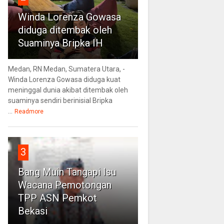
Winda Lorenza Gowasa
diduga ditembak oleh
Suaminya Bripka IH
Medan, RN Medan, Sumatera Utara, -
Winda Lorenza Gowasa diduga kuat
meninggal dunia akibat ditembak oleh
suaminya sendiri berinisial Bripka
...
Readmore
3
Bang Muin Tangapi Isu
Wacana Pemotongan
TPP ASN Pemkot
Bekasi