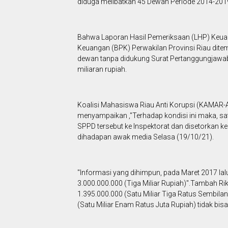
diduga melibatkan 45 Dewan Periode 2014-201
Bahwa Laporan Hasil Pemeriksaan (LHP) Keua
Keuangan (BPK) Perwakilan Provinsi Riau di
dewan tanpa didukung Surat Pertanggungjawa
miliaran rupiah.
Koalisi Mahasiswa Riau Anti Korupsi (KAMAR-AK
menyampaikan ,"Terhadap kondisi ini maka, sat
SPPD tersebut ke Inspektorat dan disetorkan ke
dihadapan awak media Selasa (19/10/21).
"Informasi yang dihimpun, pada Maret 2017 la
3.000.000.000 (Tiga Miliar Rupiah)".Tambah Rik
1.395.000.000 (Satu Miliar Tiga Ratus Sembila
(Satu Miliar Enam Ratus Juta Rupiah) tidak bi