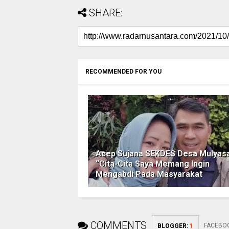
SHARE:
RECOMMENDED FOR YOU
Acep Sujana SEKDES Desa Mulyasa
“Cita-Cita Saya Memang Ingin
Mengabdi Pada Masyarakat
COMMENTS
FACEBO
BLOGGER
:
1