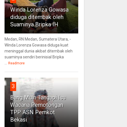
Winda Lorenza Gowasa
diduga ditembak oleh
Suaminya Bripka IH
Medan, RN Medan, Sumatera Utara, -
Winda Lorenza Gowasa diduga kuat
meninggal dunia akibat ditembak oleh
suaminya sendiri berinisial Bripka
...
Readmore
3
Bang Muin Tangapi Isu
Wacana Pemotongan
TPP ASN Pemkot
Bekasi