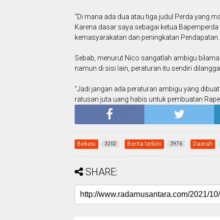
“Di mana ada dua atau tiga judul Perda yang m
Karena dasar saya sebagai ketua Bapemperda 
kemasyarakatan dan peningkatan Pendapatan As
Sebab, menurut Nico sangatlah ambigu bilaman
namun di sisi lain, peraturan itu sendiri dilang
“Jadi jangan ada peraturan ambigu yang dibuat 
ratusan juta uang habis untuk pembuatan Raperd
Bekasi
Berita terkini
Daerah
3202
3976
SHARE: