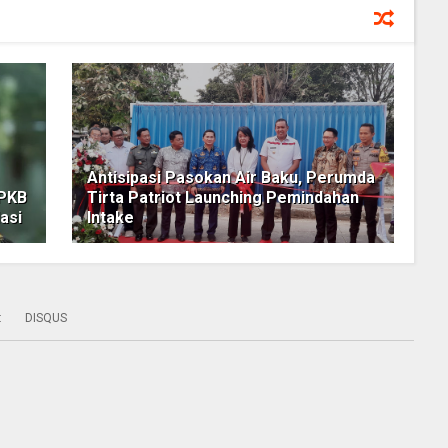
Antisipasi Pasokan Air Baku, Perumda
 PKB
Tirta Patriot Launching Pemindahan
asi
Intake
:
DISQUS