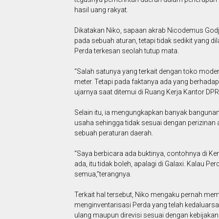
hasil uang rakyat.
Dikatakan Niko, sapaan akrab Nicodemus Godj
pada sebuah aturan, tetapi tidak sedikit yang 
Perda terkesan seolah tutup mata.
“Salah satunya yang terkait dengan toko moder
meter. Tetapi pada faktanya ada yang berhadapa
ujarnya saat ditemui di Ruang Kerja Kantor DPR
Selain itu, ia mengungkapkan banyak banguna
usaha sehingga tidak sesuai dengan perizinan a
sebuah peraturan daerah.
“Saya berbicara ada buktinya, contohnya di K
ada, itu tidak boleh, apalagi di Galaxi. Kalau Pe
semua,”terangnya.
Terkait hal tersebut, Niko mengaku pernah m
menginventarisasi Perda yang telah kedaluarsa
ulang maupun direvisi sesuai dengan kebijakan