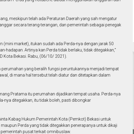
ang, meskipun telah ada Peraturan Daerah yang sah mengatur
dilanggar secara terang-terangan, dan pemerintah sebagai penegak
n (mini market), itukan sudah ada Perda-nya dengan jarak 50
n-hadapan. Artinya kan Perda tidak berlaku, tidak ditegakkan,”
D Kota Bekasi. Rabu, (06/10/ 2021).
n perumahan yang beralih fungsi peruntukannya menjadi tempat
wal, di mana hal tersebut telah diatur dan ditetapkan dalam
emang Pratama itu perumahan dijadikan tempat usaha. Perda-nya
rda-nya ditegakkan, itu tidak boleh, pasti dibongkar
eminta Kabag Hukum Pemerintah Kota (Pemkot) Bekasi untuk
 maupun Perda yang tidak ditegakkan penerapanya untuk dikaji
 pemerintah pusat terkait omnibuslaw.