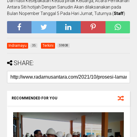
Dari hasil Kesepakatan Kedua pihak Keluarga, Acara Pernikahan
Antara Siti hotijah Dengan Sanudin Akan dilaksanakan pada
Bulan Nopember Tanggal 5 Pada Hari Jumat, Tuturnya.(
Staff
)
Indramayu
Terkini
35
59808
SHARE:
RECOMMENDED FOR YOU