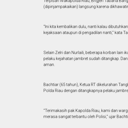
Terpisah Wakapolda Riau, Brigjen Tabana Ban
(dipinjampakaikan) langsung karena dikhawati
“Ini kita kembalikan dulu, nanti kalau dibutuhk
kejaksaan ataupun di pengadilan nanti,” kata 
Selain Zelri dan Nurlaili, beberapa korban lai
pelaku kejahatan jambret sudah ditangkap. Da
aman.
Bachtiar (65 tahun), Ketua RT dikelurahan T
Polda Riau dengan ditangkapnya pelaku jambr
“Terimakasih pak Kapolda Riau, kami dan warg
merasa sangat terbantu oleh Polisi,” ujar Bacht