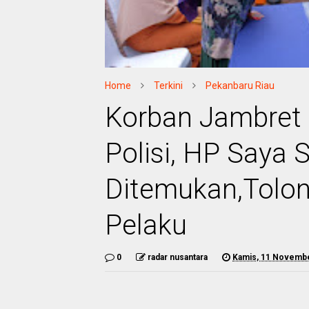
Home
Terkini
Pekanbaru Riau
Korban Jambret 
Polisi, HP Saya 
Ditemukan,Tolon
Pelaku
0
radar nusantara
Kamis, 11 Novemb