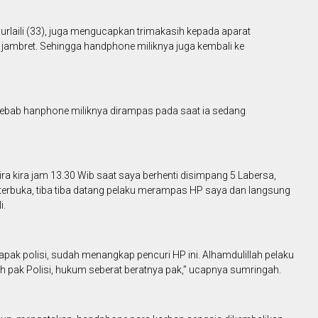
rlaili (33), juga mengucapkan trimakasih kepada aparat
jambret. Sehingga handphone miliknya juga kembali ke
 sebab hanphone miliknya dirampas pada saat ia sedang
ra kira jam 13.30 Wib saat saya berhenti disimpang 5 Labersa,
erbuka, tiba tiba datang pelaku merampas HP saya dan langsung
i.
ak polisi, sudah menangkap pencuri HP ini. Alhamdulillah pelaku
h pak Polisi, hukum seberat beratnya pak,” ucapnya sumringah.