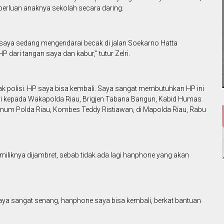
perluan anaknya sekolah secara daring.
 saya sedang mengendarai becak di jalan Soekarno Hatta
dari tangan saya dan kabur,” tutur Zelri.
k polisi. HP saya bisa kembali. Saya sangat membutuhkan HP ini
ri kepada Wakapolda Riau, Brigjen Tabana Bangun, Kabid Humas
imum Polda Riau, Kombes Teddy Ristiawan, di Mapolda Riau, Rabu
iliknya dijambret, sebab tidak ada lagi hanphone yang akan
 saya sangat senang, hanphone saya bisa kembali, berkat bantuan