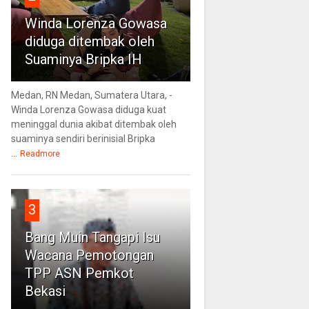
Winda Lorenza Gowasa
diduga ditembak oleh
Suaminya Bripka IH
Medan, RN Medan, Sumatera Utara, -
Winda Lorenza Gowasa diduga kuat
meninggal dunia akibat ditembak oleh
suaminya sendiri berinisial Bripka
...
Readmore
3
Bang Muin Tangapi Isu
Wacana Pemotongan
TPP ASN Pemkot
Bekasi