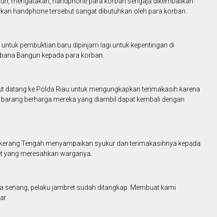
gun, mengatakan, handphone para korban sengaja dikembalikan
rkan handphone tersebut sangat dibutuhkan oleh para korban.
an untuk pembuktian baru dipinjam lagi untuk kepentingan di
Tabana Bangun kepada para korban.
n ikut datang ke Polda Riau untuk mengungkapkan terimakasih karena
n barang berharga mereka yang diambil dapat kembali dengan
angkerang Tengah menyampaikan syukur dan terimakasihnya kepada
et yang meresahkan warganya.
a senang, pelaku jambret sudah ditangkap. Membuat kami
iar