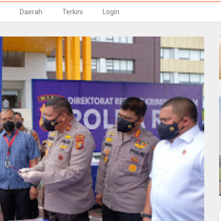
Daerah
Terkini
Login