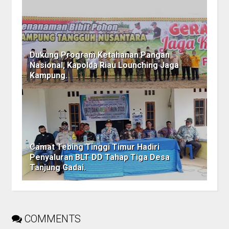
Dukung Program Ketahanan Pangan
Nasional, Kapolda Riau Lounching Jaga
Kampung.
Camat Tebing Tinggi Timur Hadiri
Penyaluran BLT DD Tahap Tiga Desa
Tanjung Gadai.
COMMENTS