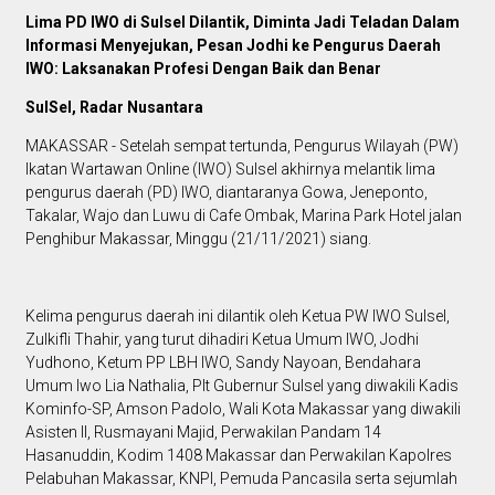
Lima PD IWO di Sulsel Dilantik, Diminta Jadi Teladan Dalam
Informasi Menyejukan, Pesan Jodhi ke Pengurus Daerah
IWO: Laksanakan Profesi Dengan Baik dan Benar
SulSel, Radar Nusantara
MAKASSAR - Setelah sempat tertunda, Pengurus Wilayah (PW)
Ikatan Wartawan Online (IWO) Sulsel akhirnya melantik lima
pengurus daerah (PD) IWO, diantaranya Gowa, Jeneponto,
Takalar, Wajo dan Luwu di Cafe Ombak, Marina Park Hotel jalan
Penghibur Makassar, Minggu (21/11/2021) siang.
Kelima pengurus daerah ini dilantik oleh Ketua PW IWO Sulsel,
Zulkifli Thahir, yang turut dihadiri Ketua Umum IWO, Jodhi
Yudhono, Ketum PP LBH IWO, Sandy Nayoan, Bendahara
Umum Iwo Lia Nathalia, Plt Gubernur Sulsel yang diwakili Kadis
Kominfo-SP, Amson Padolo, Wali Kota Makassar yang diwakili
Asisten II, Rusmayani Majid, Perwakilan Pandam 14
Hasanuddin, Kodim 1408 Makassar dan Perwakilan Kapolres
Pelabuhan Makassar, KNPI, Pemuda Pancasila serta sejumlah