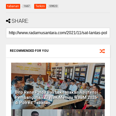
tabanan
Terkini
1667
59820
SHARE:
RECOMMENDED FOR YOU
Biro Rena Polda Bali Laksanakan Asistensi
Pembangunan ZI WBK Menuju WBBM 2026
di Polres Tabanan