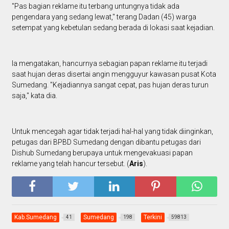
"Pas bagian reklame itu terbang untungnya tidak ada
pengendara yang sedang lewat," terang Dadan (45) warga
setempat yang kebetulan sedang berada di lokasi saat kejadian.
Ia mengatakan, hancurnya sebagian papan reklame itu terjadi
saat hujan deras disertai angin mengguyur kawasan pusat Kota
Sumedang. "Kejadiannya sangat cepat, pas hujan deras turun
saja," kata dia.
Untuk mencegah agar tidak terjadi hal-hal yang tidak diinginkan,
petugas dari BPBD Sumedang dengan dibantu petugas dari
Dishub Sumedang berupaya untuk mengevakuasi papan
reklame yang telah hancur tersebut. (
Aris
).
Kab.Sumedang
Sumedang
Terkini
41
198
59813