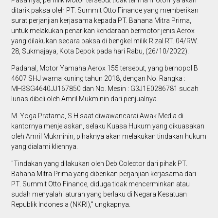
ditarik paksa oleh PT. Summit Otto Finance yang memberikan
surat perjanjian kerjasama kepada PT. Bahana Mitra Prima,
untuk melakukan penarikan kendaraan bermotor jenis Aerox
yang dilakukan secara paksa di bengkel milik Rizal RT. 04/RW.
28, Sukmajaya, Kota Depok pada hari Rabu, (26/10/2022).
Padahal, Motor Yamaha Aerox 155 tersebut, yang bernopol B
4607 SHJ warna kuning tahun 2018, dengan No. Rangka :
MH3SG4640JJ167850 dan No. Mesin : G3J1E0286781 sudah
lunas dibeli oleh Amril Mukminin dari penjualnya.
M. Yoga Pratama, S.H saat diwawancarai Awak Media di
kantornya menjelaskan, selaku Kuasa Hukum yang dikuasakan
oleh Amril Mukminin, pihaknya akan melakukan tindakan hukum
yang dialami kliennya.
"Tindakan yang dilakukan oleh Deb Colector dari pihak PT.
Bahana Mitra Prima yang diberikan perjanjian kerjasama dari
PT. Summit Otto Finance, diduga tidak mencerminkan atau
sudah menyalahi aturan yang berlaku di Negara Kesatuan
Republik Indonesia (NKRI)," ungkapnya.