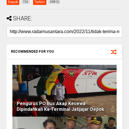
Depok
Terkini
725
59810
SHARE:
RECOMMENDED FOR YOU
Pengurus PO Bus Akap Kecewa
Dipindahkan Ke Terminal Jatijajar Depok