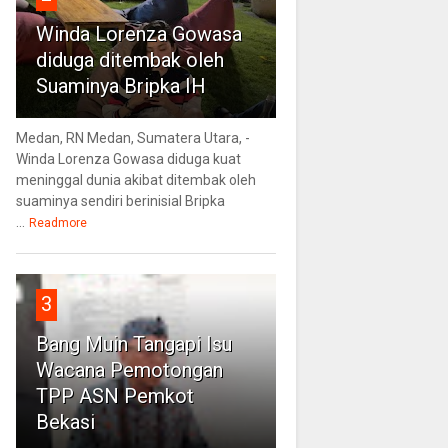
Winda Lorenza Gowasa
diduga ditembak oleh
Suaminya Bripka IH
Medan, RN Medan, Sumatera Utara, -
Winda Lorenza Gowasa diduga kuat
meninggal dunia akibat ditembak oleh
suaminya sendiri berinisial Bripka
...
Readmore
3
Bang Muin Tangapi Isu
Wacana Pemotongan
TPP ASN Pemkot
Bekasi