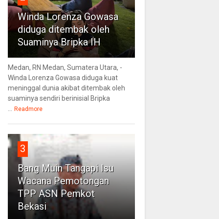
Winda Lorenza Gowasa
diduga ditembak oleh
Suaminya Bripka IH
Medan, RN Medan, Sumatera Utara, -
Winda Lorenza Gowasa diduga kuat
meninggal dunia akibat ditembak oleh
suaminya sendiri berinisial Bripka
...
Readmore
3
Bang Muin Tangapi Isu
Wacana Pemotongan
TPP ASN Pemkot
Bekasi