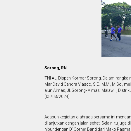
Sorong, RN
TNI AL, Dispen Kormar Sorong. Dalam rangka
Mar David Candra Viasco, S.E., M.M., M.Sc., me
alun Aimas, Jl. Sorong- Aimas, Malawili, Distr
(05/03/2024).
Adapun kegiatan olahraga bersama ini mengamb
dilanjutkan dengan jalan sehat. Selain itu juga 
hibur dengan D' Corner Band dari Mako Pasmar