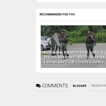
RECOMMENDED FOR YOU
Komandan Batalyon Intai Amfibi 3
Marinir Beserta Prajurit Laksanak
Latihan SKPD TW I Cross Country
COMMENTS
FACEBOOK
BLOGGER