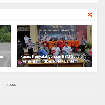
an
Kasus Penyalahgunaan BBM Subsidi
Berhasil Diungkap Polda Banten
:
DISQUS