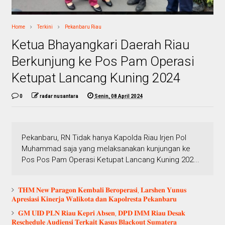
Home
Terkini
Pekanbaru Riau
Ketua Bhayangkari Daerah Riau
Berkunjung ke Pos Pam Operasi
Ketupat Lancang Kuning 2024
0
radar nusantara
Senin, 08 April 2024
Pekanbaru, RN Tidak hanya Kapolda Riau Irjen Pol
Muhammad saja yang melaksanakan kunjungan ke
Pos Pos Pam Operasi Ketupat Lancang Kuning 202...
𝐓𝐇𝐌 𝐍𝐞𝐰 𝐏𝐚𝐫𝐚𝐠𝐨𝐧 𝐊𝐞𝐦𝐛𝐚𝐥𝐢 𝐁𝐞𝐫𝐨𝐩𝐞𝐫𝐚𝐬𝐢, 𝐋𝐚𝐫𝐬𝐡𝐞𝐧 𝐘𝐮𝐧𝐮𝐬
𝐀𝐩𝐫𝐞𝐬𝐢𝐚𝐬𝐢 𝐊𝐢𝐧𝐞𝐫𝐣𝐚 𝐖𝐚𝐥𝐢𝐤𝐨𝐭𝐚 𝐝𝐚𝐧 𝐊𝐚𝐩𝐨𝐥𝐫𝐞𝐬𝐭𝐚 𝐏𝐞𝐤𝐚𝐧𝐛𝐚𝐫𝐮
𝐆𝐌 𝐔𝐈𝐃 𝐏𝐋𝐍 𝐑𝐢𝐚𝐮 𝐊𝐞𝐩𝐫𝐢 𝐀𝐛𝐬𝐞𝐧, 𝐃𝐏𝐃 𝐈𝐌𝐌 𝐑𝐢𝐚𝐮 𝐃𝐞𝐬𝐚𝐤
𝐑𝐞𝐬𝐜𝐡𝐞𝐝𝐮𝐥𝐞 𝐀𝐮𝐝𝐢𝐞𝐧𝐬𝐢 𝐓𝐞𝐫𝐤𝐚𝐢𝐭 𝐊𝐚𝐬𝐮𝐬 𝐁𝐥𝐚𝐜𝐤𝐨𝐮𝐭 𝐒𝐮𝐦𝐚𝐭𝐞𝐫𝐚