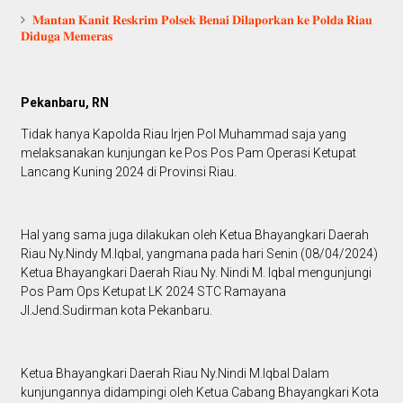
𝐌𝐚𝐧𝐭𝐚𝐧 𝐊𝐚𝐧𝐢𝐭 𝐑𝐞𝐬𝐤𝐫𝐢𝐦 𝐏𝐨𝐥𝐬𝐞𝐤 𝐁𝐞𝐧𝐚𝐢 𝐃𝐢𝐥𝐚𝐩𝐨𝐫𝐤𝐚𝐧 𝐤𝐞 𝐏𝐨𝐥𝐝𝐚 𝐑𝐢𝐚𝐮
𝐃𝐢𝐝𝐮𝐠𝐚 𝐌𝐞𝐦𝐞𝐫𝐚𝐬
Pekanbaru, RN
Tidak hanya Kapolda Riau Irjen Pol Muhammad saja yang
melaksanakan kunjungan ke Pos Pos Pam Operasi Ketupat
Lancang Kuning 2024 di Provinsi Riau.
Hal yang sama juga dilakukan oleh Ketua Bhayangkari Daerah
Riau Ny.Nindy M.Iqbal, yangmana pada hari Senin (08/04/2024)
Ketua Bhayangkari Daerah Riau Ny. Nindi M. Iqbal mengunjungi
Pos Pam Ops Ketupat LK 2024 STC Ramayana
Jl.Jend.Sudirman kota Pekanbaru.
Ketua Bhayangkari Daerah Riau Ny.Nindi M.Iqbal Dalam
kunjungannya didampingi oleh Ketua Cabang Bhayangkari Kota