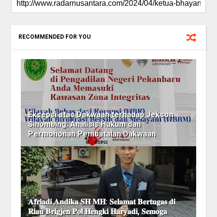
RECOMMENDED FOR YOU
Eksepsi atas Dakwaan terhadap Jekson
Sihombing: Analisis Hukum dan
Permohonan Pembatalan Dakwaan
𝐀𝐟𝐫𝐢𝐚𝐝𝐢 𝐀𝐧𝐝𝐢𝐤𝐚 𝐒𝐇 𝐌𝐇: 𝐒𝐞𝐥𝐚𝐦𝐚𝐭 𝐁𝐞𝐫𝐭𝐮𝐠𝐚𝐬 𝐝𝐢
𝐑𝐢𝐚𝐮 𝐁𝐫𝐢𝐠𝐣𝐞𝐧 𝐏𝐨𝐥 𝐇𝐞𝐧𝐠𝐤𝐢 𝐇𝐚𝐫𝐲𝐚𝐝𝐢, 𝐒𝐞𝐦𝐨𝐠𝐚