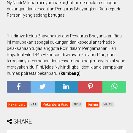
Ny.Nindi M.Iqbal menyampaikan,hal ini merupakan sebagai
dukungan dan kepedulian Pengurus Bhayangkari Riau kepada
Personil yang sedang bertugas.
"Hadirnya Ketua Bhayangkari dan Pengurus Bhayangkari Riau
ini merupakan sebagai dukungan dan kepedulian terhadap
pelaksanaan tugas anggota Polri dalam Pengamanan Hari
Raya Idul Fitri 1445 H khusus di wilayah Provinsi Riau, guna
tercapainya keamanan dan kenyamanan bagi masyarakat yang
merayakan Idul Firti,"jelas Ny.Nindi Iqbal..demikian disampaikan
humas polresta pekanbaru. (
kumbang
)
Pekanbaru
Pekanbaru Riau
Terkini
741
1818
59813
SHARE: