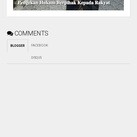
𝐏𝐞𝐧𝐠𝐞𝐤𝐚𝐧 𝐇𝐮𝐤𝐮𝐦 𝐁𝐞𝐫𝐩𝐢𝐡𝐚𝐤 𝐊𝐞𝐩𝐚𝐝𝐚 𝐑𝐚𝐤𝐲𝐚𝐭
COMMENTS
FACEBOOK
:
BLOGGER
DISQUS